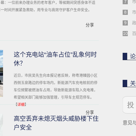
7
一幕：一位前来办理业务的老年客户，等候期间突感身体不适
第一时间开展紧急救助，用专业与高效守护客户生命安全。
8
9
分享
10
这个充电站“油车占位”乱象何时
休？
近日，市民吴先生向本报记者反映，称粤港臻园小区
西侧玉泉路边的停车场内，新能源汽车充电桩前的停
车位频繁被燃油车占用，导致新能源车陷入充电难，
希望相关部门能够加强管理，引导车主规范停车。
【
详细
】
分享
高空丢弃未熄灭烟头威胁楼下住
意见
户安全