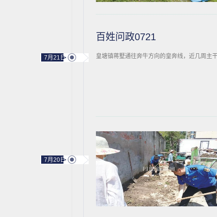
百姓问政0721
皇塘镇蒋墅通往奔牛方向的皇奔线，近几周主
7月21日
7月20日