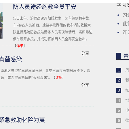
学习
防人员途经施救全员平安
习
18日上午，沪蓉高速丹阳段发生一起车辆侧翻事故，
此
车内9名人员被困。途经事发路段的我市消防救援大
连
队圣昌路消防救援站勤务人员发现险情后，当即靠边
停车展开救援，并成功将被困人员全部安全救出。
【
详细
】
分享
真菌感染
1
丹
江南地区典型的高温高湿气候，让空气湿度长期居高不下，墙
菌，成为霉菌繁殖的“天然温床”。【
详细
】
2
分享
3
4
“
5
电
行紧急救助化险为夷
6