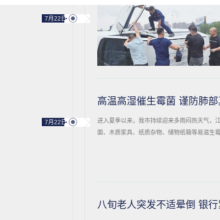
7月22日
高温高湿催生霉菌 谨防肺部
进入夏季以来，我市持续迎来多雨闷热天气，
7月22日
面、木质家具、纸质杂物、储物纸箱等易滋生霉
八旬老人突发不适晕倒 银