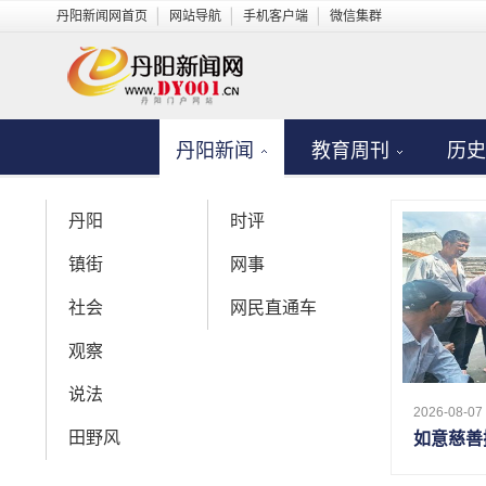
丹阳新闻网首页
网站导航
手机客户端
微信集群
丹阳新闻
教育周刊
历史
首页
>
丹阳新闻
>
社会
丹阳
时评
孩子暑期充值游戏，家长监
镇街
网事
暑期里，学生居家时间大幅增加，手机、平板
7月22日
社会
网民直通车
私自网络游戏充值、误点小程序自动扣费等消
备，私自操作手机进行游戏充值，少则数百元
观察
说法
2026-08-07 
田野风
如意慈善