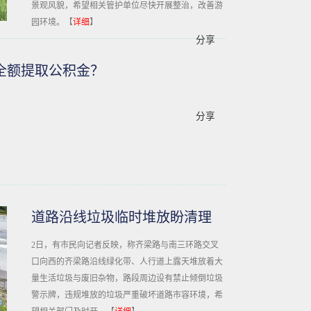
景观风貌，希望相关管护单位尽快开展整治，改善游
园环境。【
详细
】
分享
全额提取公积金？
分享
道路沿线垃圾临时堆放盼清理
2日，有市民向记者反映，称齐梁路与南三环路交叉
口向西的齐梁路沿线绿化带、人行道上露天堆放着大
量生活垃圾与废旧杂物，路段周边设有禁止倾倒垃圾
警示牌，违规堆放的垃圾严重破坏道路市容环境，希