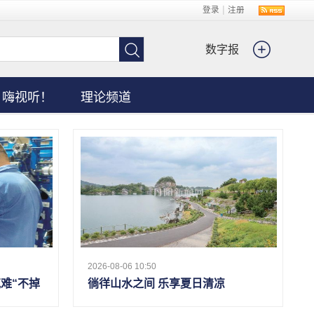
|
登录
注册
数字报
嗨视听！
理论频道
2026-08-06 10:50
克难“不掉
徜徉山水之间 乐享夏日清凉