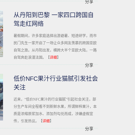
分享
从丹阳到巴黎 一家四口跨国自
驾走红网络
暑假期间，许多家庭选择出游避暑、短途研学，而市
民门先生一家开启了一场让众多网友羡慕的跨国亚欧
自驾之旅。从丹阳出发，横跨大半个亚欧大陆，一路
自驾奔赴浪漫法国。【
详细
】
分享
低价NFC果汁行业猫腻引发社会
关注
近来，“低价NFC果汁的行业猫腻”引起社会关注，部
分生产车间全程看不到新鲜水果，所谓鲜榨果汁，本
质是浓缩原浆加水、添加剂勾兑而成，涉嫌虚假宣
传，引发热议。【
详细
】
分享