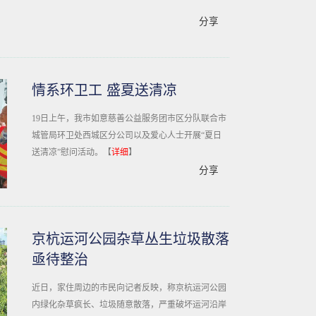
分享
情系环卫工 盛夏送清凉
19日上午，我市如意慈善公益服务团市区分队联合市
城管局环卫处西城区分公司以及爱心人士开展“夏日
送清凉”慰问活动。【
详细
】
分享
京杭运河公园杂草丛生垃圾散落
亟待整治
近日，家住周边的市民向记者反映，称京杭运河公园
内绿化杂草疯长、垃圾随意散落，严重破坏运河沿岸