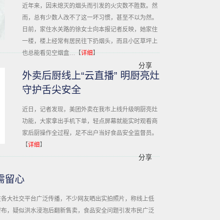
近年来，因未熄灭的烟头而引发的火灾数不胜数。然
而，总有少数人改不了这一坏习惯，甚至不以为然。
日前，家住水关路的徐女士向本报记者反映，她家住
一楼，楼上经常有居民往下扔烟头，而且小区草坪上
也总能看见空烟盒…【
详细
】
分享
外卖后厨线上“云直播” 明厨亮灶
守护舌尖安全
近日，记者发现，美团外卖在我市上线升级明厨亮灶
功能，大家拿出手机下单，轻点屏幕就能实时观看商
家后厨操作全过程，足不出户当好食品安全监督员。
【
详细
】
分享
需留心
在各大社交平台广泛传播，不少网友晒出实拍照片，称线上低
密布，疑似洪水浸泡后翻新售卖，食品安全问题引发市民广泛