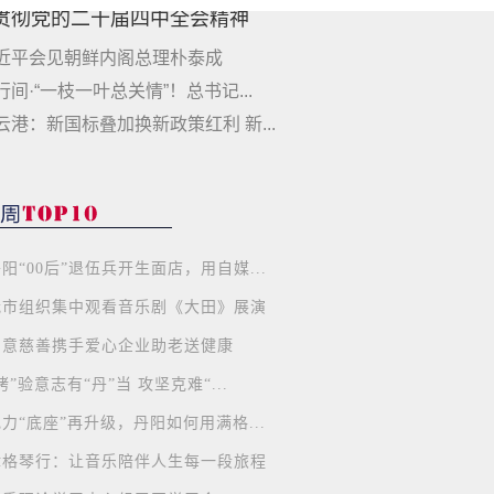
贯彻党的二十届四中全会精神
近平会见朝鲜内阁总理朴泰成
行间·“一枝一叶总关情”！总书记...
云港：新国标叠加换新政策红利 新...
阳“00后”退伍兵开生面店，用自媒...
我市组织集中观看音乐剧《大田》展演
如意慈善携手爱心企业助老送健康
烤”验意志有“丹”当 攻坚克难“...
力“底座”再升级，丹阳如何用满格...
律格琴行：让音乐陪伴人生每一段旅程