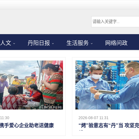
人文
丹阳日报
生活服务
网络问政
管不可松
成为不少孩子日常娱乐的主要工具。伴随而来的，是未成年人
费纠纷集中爆发。近日，多位市民反映，称家中孩子趁家长不
，多则上千元。【
详细
】
分享
11:30
2026-08-07 11:31
携手爱心企业助老送健康
“烤”验意志有“丹”当 攻坚
线”
车辆发生侧翻导致九人被困 消