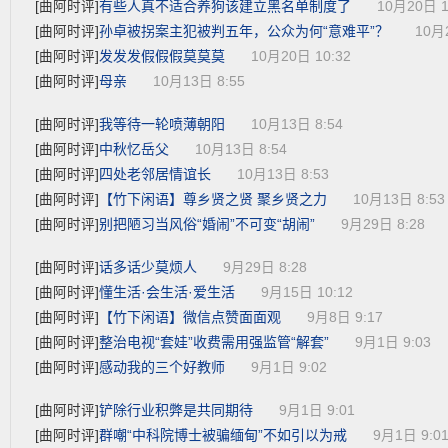
有些人真不适合养狗该建立黑名单制度了
[曲阿时评]
10月20日 1
孙卓被拐案主犯被判五年，公众为何“意难平”？
[曲阿时评]
10月
发发发假假假莫莫莫
[曲阿时评]
10月20日 10:32
母亲
[曲阿时评]
10月13日 8:55
我等待一轮喷薄朝阳
[曲阿时评]
10月13日 8:54
中秋忆岳父
[曲阿时评]
10月13日 8:54
四处老邻居情谊长
[曲阿时评]
10月13日 8:53
【竹下闲语】尊乡贤之贤 聚乡贤之力
[曲阿时评]
10月13日 8:53
别把陋习当风俗“婚闹”不可变“胡闹”
[曲阿时评]
9月29日 8:28
话多话少莫烦人
[曲阿时评]
9月29日 8:28
懂生活·会生活·爱生活
[曲阿时评]
9月15日 10:12
【竹下闲语】微信点赞面面观
[曲阿时评]
9月8日 9:17
整治电视“套娃”收费需用强监管“解套”
[曲阿时评]
9月1日 9:03
感动我的三个好教师
[曲阿时评]
9月1日 9:02
铲除行业积弊是共同期待
[曲阿时评]
9月1日 9:01
群嘲“中科院博士被骗缅甸”不如引以为戒
[曲阿时评]
9月1日 9:0