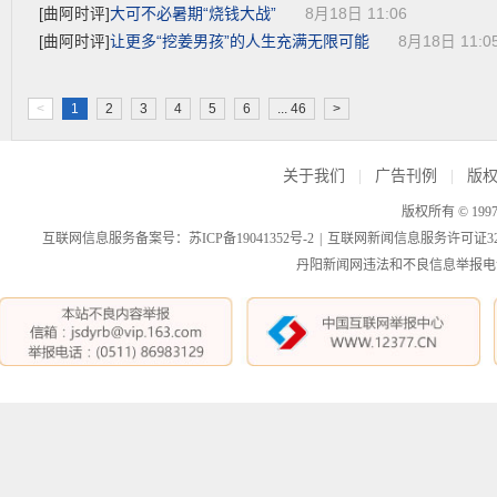
大可不必暑期“烧钱大战”
[曲阿时评]
8月18日 11:06
让更多“挖姜男孩”的人生充满无限可能
[曲阿时评]
8月18日 11:0
<
1
2
3
4
5
6
... 46
>
关于我们
|
广告刊例
|
版
版权所有 © 199
互联网信息服务备案号：苏ICP备19041352号-2
|
互联网新闻信息服务许可证3212
丹阳新闻网违法和不良信息举报电话：0511