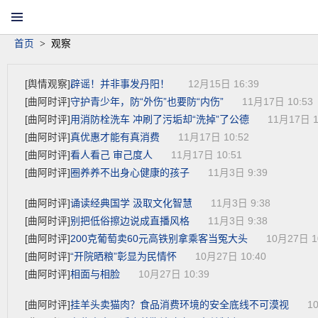
丹阳新闻网首页
网站导航
手机客户端
微信集群
首页
>
观察
辟谣！并非事发丹阳！
[舆情观察]
12月15日 16:39
守护青少年，防“外伤”也要防“内伤”
[曲阿时评]
11月17日 10:53
用消防栓洗车 冲刷了污垢却“洗掉”了公德
[曲阿时评]
11月17日 1
真优惠才能有真消费
[曲阿时评]
11月17日 10:52
看人看己 审己度人
[曲阿时评]
11月17日 10:51
圈养养不出身心健康的孩子
[曲阿时评]
11月3日 9:39
诵读经典国学 汲取文化智慧
[曲阿时评]
11月3日 9:38
别把低俗擦边说成直播风格
[曲阿时评]
11月3日 9:38
200克葡萄卖60元高铁别拿乘客当冤大头
[曲阿时评]
10月27日 1
“开院晒粮”彰显为民情怀
[曲阿时评]
10月27日 10:40
相面与相脸
[曲阿时评]
10月27日 10:39
挂羊头卖猫肉？食品消费环境的安全底线不可漠视
[曲阿时评]
1