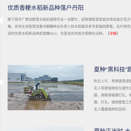
优质香粳水稻新品种落户丹阳
眼下我市广袤田野里水稻机插秧作业一派繁忙，延陵镇智慧家庭农场百亩示范方
展。农场主张智慧领着市麒麟种业负责人和水稻栽培老专家踏田察看，这片刚完
进的优质水稻新品种武香粳6622，也是该农场首次规模化试种。【
详细
】
夏种“黑科技”
昨日上午，界牌镇青绿
无人驾驶插秧机匀速作
膜，再精准破膜打孔，
膜、打孔、插秧整套工
无人覆膜插秧机田间…