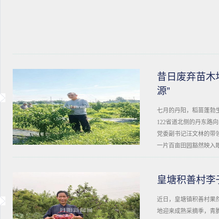
昔日废弃苗木
源”
七月的丹阳，稻苗蓬勃
122省道北侧的丹东路
党委副书记汪文林的带
一片百亩田园豁然映入
皇塘积善村李
近日，皇塘镇积善村果然
地迎来成熟采摘季，青