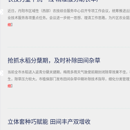
近日，丹阳市区域性（西部）农技综合服务中心召开专项工作会议，统筹推进云
业技术服务各项重点任务。会议进一步统一思想、理清工作思路，为片区农业提
细
】
抢抓水稻分蘖期，及时补除田间杂草
当前全市水稻进入返青分蘖关键期，梅雨多雨天气致使前期封闭除草效果不佳，
生，除草压力较大。市植保部门发布田间杂草中期补除技术指导，细化分类管理
细
】
立体套种巧赋能 田间丰产双增收