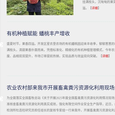
挂满枝头，沉甸甸的果
溢。【
详细
】
有机种植赋能 蟠桃丰产增收
盛夏时节，果香四溢。开发区星农垦农场的有机蟠桃园迎来丰收季，郁郁葱葱的
满枝头，清甜果香扑面而来。凭借标准化、精细化的有机种植管理模式，今年农
度、品相双双提升，市场订单提前热销，实现品质与效益双向突破。【
详细
】
农业农村部来我市开展畜禽粪污资源化利用现场
为全面落实全国畜牧总站《关于开展2025年度全国畜禽粪污资源化利用情况现
准核查畜禽粪污资源化利用真实成效，强化有限空间作业安全生产指导，近日，
检测所杜连柱研究员担任组长的复核专家组一行来我市，开展畜禽粪污资源化利