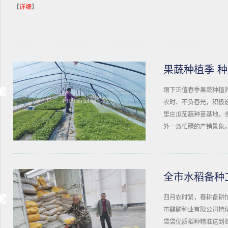
【
详细
】
果蔬种植季 
眼下正值春季果蔬种植
农时、不负春光，积极
里庄瓜茄蔬种苗基地，
外一派忙碌的产销景象
全市水稻备种
四月农时紧，春耕备耕
市麒麟种业有限公司持续
袋袋优质稻种精准送到