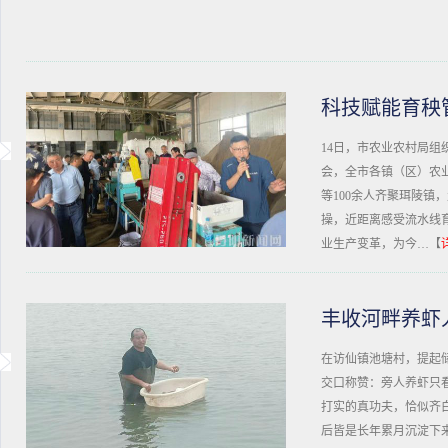
科技赋能育秧
14日，市农业农村局组
会，全市各镇（区）农
等100余人齐聚珥陵镇
操，近距离感受流水线
业生产变革，为今…【
丰收河畔养虾
在访仙镇池塘村，提起
交口称赞：旁人养虾只
打实的真功夫，恰似齐
后皆是长年累月沉淀下