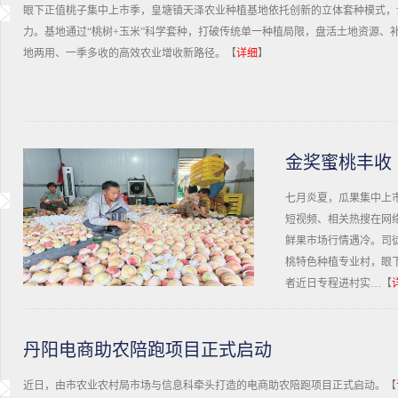
眼下正值桃子集中上市季，皇塘镇天泽农业种植基地依托创新的立体套种模式，
力。基地通过“桃树+玉米”科学套种，打破传统单一种植局限，盘活土地资源、
地两用、一季多收的高效农业增收新路径。【
详细
】
金奖蜜桃丰收
七月炎夏，瓜果集中上
短视频、相关热搜在网
鲜果市场行情遇冷。司
桃特色种植专业村，眼
者近日专程进村实…【
丹阳电商助农陪跑项目正式启动
近日，由市农业农村局市场与信息科牵头打造的电商助农陪跑项目正式启动。【