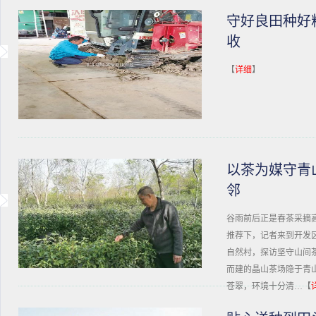
守好良田种好
收
【
详细
】
以茶为媒守青
邻
谷雨前后正是春茶采摘高
推荐下，记者来到开发
自然村，探访坚守山间
而建的晶山茶场隐于青
苍翠，环境十分清…【