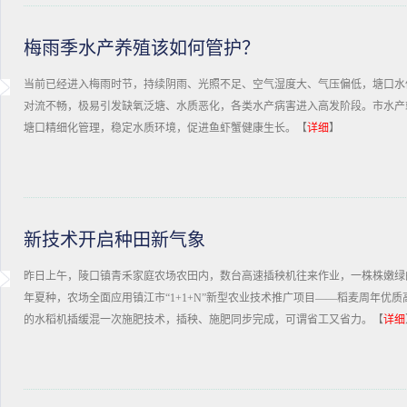
梅雨季水产养殖该如何管护？
当前已经进入梅雨时节，持续阴雨、光照不足、空气湿度大、气压偏低，塘口水
对流不畅，极易引发缺氧泛塘、水质恶化，各类水产病害进入高发阶段。市水产
塘口精细化管理，稳定水质环境，促进鱼虾蟹健康生长。【
详细
】
新技术开启种田新气象
昨日上午，陵口镇青禾家庭农场农田内，数台高速插秧机往来作业，一株株嫩绿
年夏种，农场全面应用镇江市“1+1+N”新型农业技术推广项目——稻麦周年优
的水稻机插缓混一次施肥技术，插秧、施肥同步完成，可谓省工又省力。【
详细