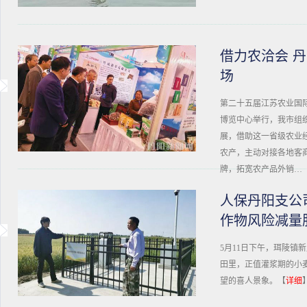
借力农洽会 
场
第二十五届江苏农业国
博览中心举行，我市组
展，借助这一省级农业
农产，主动对接各地客
牌，拓宽农产品外销…
人保丹阳支公
作物风险减量
5月11日下午，珥陵镇
田里，正值灌浆期的小
望的喜人景象。【
详细