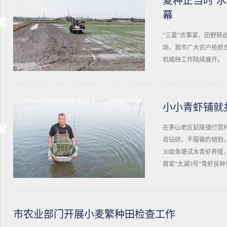
夏种正当时 
幕
“三夏”农事紧，田野转
场，我市广大农户抢抓
机插秧工作陆续展开。
小小青虾铺就
在茅山老区延陵镇行宫
肯钻研、不服输的韧劲
30亩鱼塘试水青虾养殖
首家“太湖3号”青虾良
市农业部门开展小麦繁种田检查工作