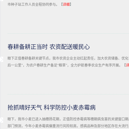
市种子站工作人员全程协同参与。【
详细
】
春耕备耕正当时 农资配送暖民心
眼下正值春耕备耕关键节点，我市农资企业主动扛起责任，加大农资储备、优化
后一公里”，为农户春耕生产备足“粮草”，全力护航春季农业生产有序开展。【
抢抓晴好天气 科学防控小麦赤霉病
眼下，我市小麦已进入抽穗扬花期，正值防控赤霉病等穗期病虫害的关键窗口期
部门预测，今年小麦赤霉病偏重流行风险较高，感病品种及部分地区存在大流行