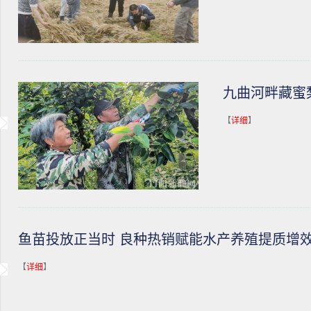
九曲河畔藏蜜
【
详细
】
鱼苗投放正当时 良种热销赋能水产养殖提质增
【
详细
】