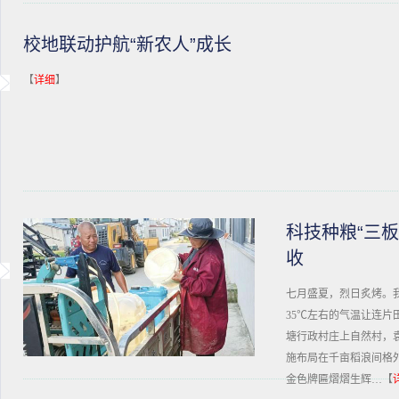
校地联动护航“新农人”成长
【
详细
】
科技种粮“三板
收
七月盛夏，烈日炙烤。
35℃左右的气温让连片
塘行政村庄上自然村，
施布局在千亩稻浪间格
金色牌匾熠熠生辉…【