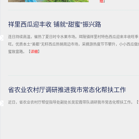
细
】
祥里西瓜迎丰收 铺就“甜蜜”振兴路
连日持续高温，催热了夏日时令水果市场。珥陵镇祥里村特色西瓜迎来丰收旺季
旺。优质本土“美都”无籽西瓜热销周边市场，采摘游热度节节攀升，小小西瓜做
蜜致富路。【
详细
】
省农业农村厅调研推进我市常态化帮扶工作
近日，省农业农村厅帮促指导处副处长吴宏霞带队调研我市常态化帮扶工作。【