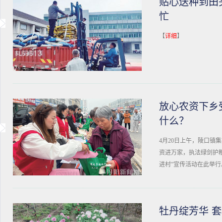
贴心送种到田
忙
【
详细
】
放心农资下乡
什么？
4月20日上午，陵口镇
资进万家，执法绿剑护粮
进村”宣传活动在此举行
牡丹绽芳华 