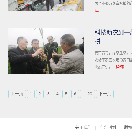
为全市45万多亩水稻稳
细
】
科技助农到一
耕
麦苗青青，绿意盎然。3
史杨平家庭农场的麦田里
火热开讲。【
详细
】
上一页
1
2
3
4
5
6
... 20
下一页
关于我们
|
广告刊例
|
版