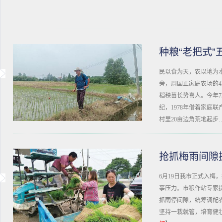
种粮“老把式
民以食为天，农以地为本
旁，周国正家庭农场的4
稻秧苗长势喜人。今年7
纪，1978年借着家庭
村里20亩边角荒地起步
抢抓梅雨间隙抓
6月19日我市正式入梅
事压力。市粮作站专家
抓雨停间隙，统筹调配
坚持一栽就管，培育健