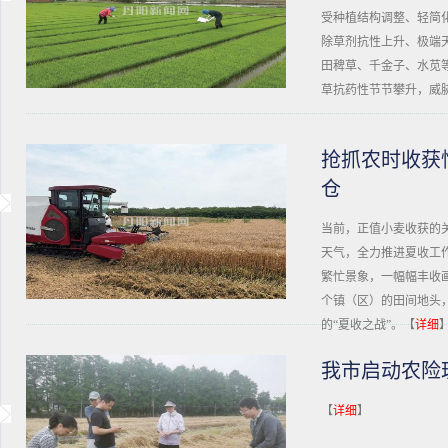
受种植结构调整、轻简
除草剂抗性上升、极端
田稗草、千金子、水苋
草抗药性节节攀升，威
抢抓农时收获
仓
当前，正值小麦收获的
天气，全力推进夏收工
繁忙景象，一幅幅丰收
个镇（区）的田间地头
的“夏收之战”。【
详细
我市启动农险
【
详细
】