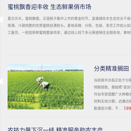
蜜桃飘香迎丰收 生态鲜果俏市场
夏日炎炎，蜜桃飘香。正值桃子集中上市的黄金时节，皇塘镇俭丰生态农业千亩
饱满、汁甜肉脆的优质蜜桃挂满枝头。基地采摘、分拣、包装、发货工作如火如
工备货，一批批新鲜蜜桃整装待发，通过线上线下多元渠道销往全国各地，奏响
分类精准搁田
当前我市水稻正处于分
预期苗数，需按照“苗到
作站专家提醒广大种粮
控制无效分蘖；迟播迟
勤灌促分蘖、干…【
详
农技力量下沉一线 精准服务助农丰产