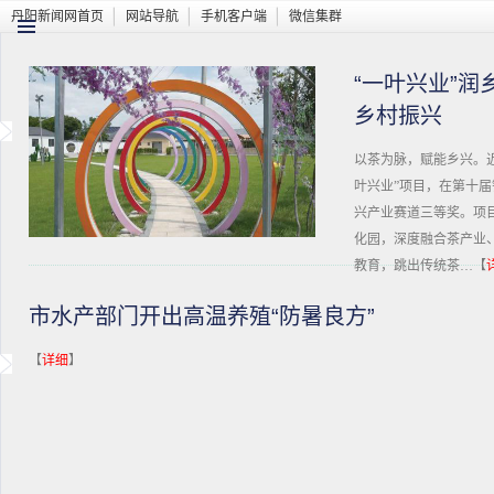
丹阳新闻网首页
网站导航
手机客户端
微信集群
“一叶兴业”润
乡村振兴
以茶为脉，赋能乡兴。
叶兴业”项目，在第十
兴产业赛道三等奖。项目
化园，深度融合茶产业
教育，跳出传统茶…【
市水产部门开出高温养殖“防暑良方”
【
详细
】