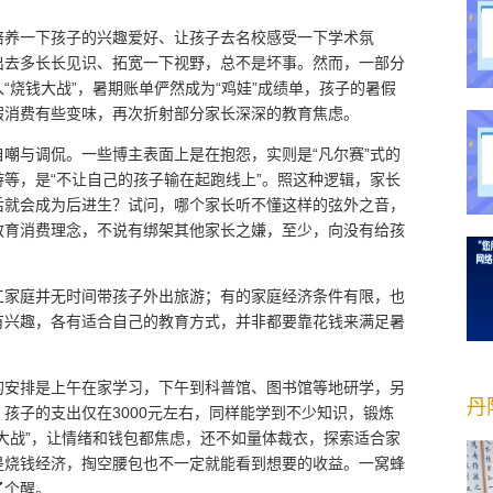
培养一下孩子的兴趣爱好、让孩子去名校感受一下学术氛
出去多长长见识、拓宽一下视野，总不是坏事。然而，一部分
“烧钱大战”，暑期账单俨然成为“鸡娃”成绩单，孩子的暑假
假消费有些变味，再次折射部分家长深深的教育焦虑。
嘲与调侃。一些博主表面上是在抱怨，实则是“凡尔赛”式的
等，是“不让自己的孩子输在起跑线上”。照这种逻辑，家长
后就会成为后进生？试问，哪个家长听不懂这样的弦外之音，
教育消费理念，不说有绑架其他家长之嫌，至少，向没有给孩
工家庭并无时间带孩子外出旅游；有的家庭经济条件有限，也
有兴趣，各有适合自己的教育方式，并非都要靠花钱来满足暑
的安排是上午在家学习，下午到科普馆、图书馆等地研学，另
丹
孩子的支出仅在3000元左右，同样能学到不少知识，锻炼
大战”，让情绪和钱包都焦虑，还不如量体裁衣，探索适合家
是烧钱经济，掏空腰包也不一定就能看到想要的收益。一窝蜂
了个醒。