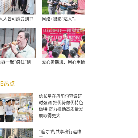
让人人皆可感受到书
网络+摄影“达人”，
乐器一起“疯狂”到
爱心暑期班：用心用情
阳热点
信长星在丹阳句容调研
时强调 把优势做优特色
做特 奋力推动高质量发
展取得更大
“追寻”的共享出行运维