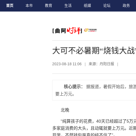
首页
本市
教育
生活
纸媒
论坛
政务
大可不必暑期“烧钱大战
2023-08-18 11:06
|
来源：丹阳日报
|
核心提示：
据报道，暑假开始后，旅
要上万元。
北晚
“纯算孩子的花费，40天已经超过了5
多家庭消费的大头，且动辄就要上万元。近
开学，不然钱包是真的经不住了”。