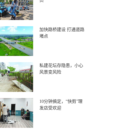
员
加快路桥建设 打通道路
堵点
私建花坛存隐患，小心
风景变风险
10分钟搞定，“快剪”理
发店受欢迎