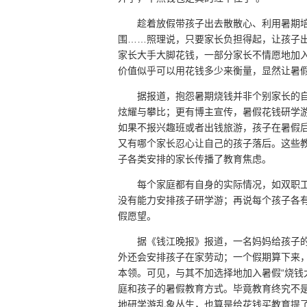
趁着放假带孩子出去散散心、利用暑期
围……照理说，只要家长负担得起，让孩子
家长大手大脚花钱，一部分家长不情愿地加入
价值似乎可以用花钱多少来衡量，显然让暑
据报道，抱怨暑期烧钱并非个别家长的自
炫耀与攀比；更有博主宣传，暑假花钱研学游
如果不报兴趣班或者出钱旅游，孩子在暑假
又有哪个家长忍心让自己的孩子落后。这些
子各类安排的家长传播了教育焦虑。
每个家庭都有自身的实际情况，如双职
没有能力安排孩子研学游；再说每个孩子各
假愿望。
据《钱江晚报》报道，一名妈妈给孩子
外还会安排孩子在家劳动；一个假期算下来，
本领。可见，与其不加选择地加入暑假“烧钱
庭和孩子的暑假教育方式。毕竟教育终究不
地研学游乱象丛生，也算是给花钱买教育提