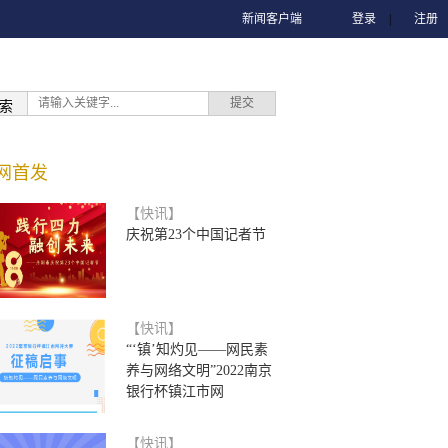
新闻客户端
登录
|
注册
索
网首发
【快讯】
庆祝第23个中国记者节
【快讯】
“‘镇’知灼见——网民素
养与网络文明”2022南京
银行杯镇江市网
【快讯】