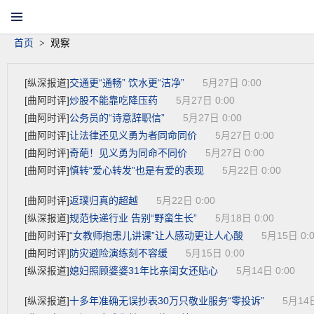
丹阳新闻网首页
网站导航
手机客户端
微信集群
首页
>
观察
交通更“通畅” 饮水更“洁净”
[纵深报道]
5月27日 0:00
炒股不能靠吃降压药
[曲阿时评]
5月27日 0:00
公务员的“诗意辞职信”
[曲阿时评]
5月27日 0:00
让法律还见义勇为者同命同价
[曲阿时评]
5月27日 0:00
奇葩！见义勇为同命不同价
[曲阿时评]
5月27日 0:00
慎转“爱心转发”也是有爱的表现
[曲阿时评]
5月22日 0:00
返璞归真的超越
[曲阿时评]
5月22日 0:00
规范快递行业 告别“野蛮生长”
[纵深报道]
5月18日 0:00
“女教师抱患儿讲课”让人感动更让人心酸
[曲阿时评]
5月15日 0:
防灾避险演练刻不容缓
[曲阿时评]
5月15日 0:00
媳妇照顾婆婆31年比亲闺女还贴心
[纵深报道]
5月14日 0:00
十多年准确无误抄表30万只敬业服务“零投诉”
[纵深报道]
5月14日