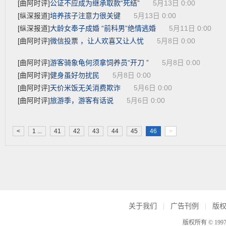
公证不应成为继承取款“死结”
[曲阿时评]
5月13日 0:00
培养孩子注意力很关键
[纵深报道]
5月13日 0:00
大龄女奉子成婚 “前科男”绝情逃婚
[纵深报道]
5月11日 0:00
微信投票 ，让人欢喜又让人忧
[曲阿时评]
5月8日 0:00
游客骑象龟何须拿饲养员“开刀 ”
[曲阿时评]
5月8日 0:00
健身虽好勿扰民
[曲阿时评]
5月8日 0:00
天价米饭无关消费欺诈
[曲阿时评]
5月6日 0:00
旅游季，游客有话说
[曲阿时评]
5月6日 0:00
<
1 ...
41
42
43
44
45
46
>
关于我们
|
广告刊例
|
版
版权所有 © 199