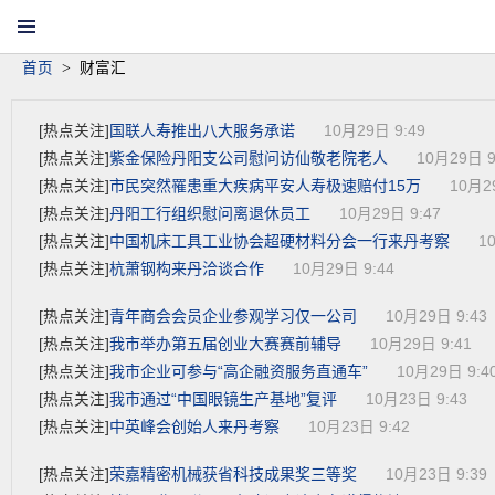
丹阳新闻网首页
网站导航
手机客户端
微信集群
首页
>
财富汇
国联人寿推出八大服务承诺
[热点关注]
10月29日 9:49
紫金保险丹阳支公司慰问访仙敬老院老人
[热点关注]
10月29日 9
市民突然罹患重大疾病平安人寿极速赔付15万
[热点关注]
10月2
丹阳工行组织慰问离退休员工
[热点关注]
10月29日 9:47
中国机床工具工业协会超硬材料分会一行来丹考察
[热点关注]
1
杭萧钢构来丹洽谈合作
[热点关注]
10月29日 9:44
青年商会会员企业参观学习仅一公司
[热点关注]
10月29日 9:43
我市举办第五届创业大赛赛前辅导
[热点关注]
10月29日 9:41
我市企业可参与“高企融资服务直通车”
[热点关注]
10月29日 9:4
我市通过“中国眼镜生产基地”复评
[热点关注]
10月23日 9:43
中英峰会创始人来丹考察
[热点关注]
10月23日 9:42
荣嘉精密机械获省科技成果奖三等奖
[热点关注]
10月23日 9:39