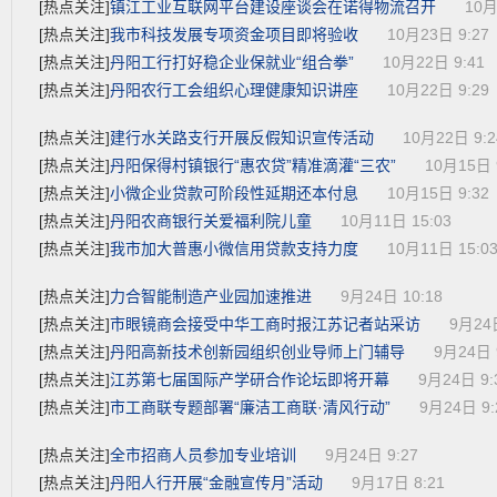
镇江工业互联网平台建设座谈会在诺得物流召开
[热点关注]
10月
我市科技发展专项资金项目即将验收
[热点关注]
10月23日 9:27
丹阳工行打好稳企业保就业“组合拳”
[热点关注]
10月22日 9:41
丹阳农行工会组织心理健康知识讲座
[热点关注]
10月22日 9:29
建行水关路支行开展反假知识宣传活动
[热点关注]
10月22日 9:2
丹阳保得村镇银行“惠农贷”精准滴灌“三农”
[热点关注]
10月15日 
小微企业贷款可阶段性延期还本付息
[热点关注]
10月15日 9:32
丹阳农商银行关爱福利院儿童
[热点关注]
10月11日 15:03
我市加大普惠小微信用贷款支持力度
[热点关注]
10月11日 15:0
力合智能制造产业园加速推进
[热点关注]
9月24日 10:18
市眼镜商会接受中华工商时报江苏记者站采访
[热点关注]
9月24日
丹阳高新技术创新园组织创业导师上门辅导
[热点关注]
9月24日 
江苏第七届国际产学研合作论坛即将开幕
[热点关注]
9月24日 9:
市工商联专题部署“廉洁工商联·清风行动”
[热点关注]
9月24日 9:
全市招商人员参加专业培训
[热点关注]
9月24日 9:27
丹阳人行开展“金融宣传月”活动
[热点关注]
9月17日 8:21