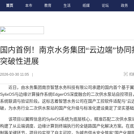
首页
本市
教育
生活
纸媒
论坛
政务
国内首例！南京水务集团“云边端”协同
突破性进展
2026-03-30 11:05
|
扫
近日，由水务集团南京智慧水务科技有限公司承建的国内首个基于翼
SylixOS与边缘计算操作系统EdgerOS深度融合的二次供水泵站自控
系统联调与验证阶段。这标志着智慧水务公司在国产工控软件适配与“云
破，为水务行业二次供水泵站的国产化升级与标准化建设奠定了坚实基础
该项目以翼辉信息的SylixOS系统为底层核心，精准匹配二次供水
构建了从云端调度、边缘计算到终端执行的全链路国产化解决方案。在底
制等关键环节，项目均实现了自主可控，为城市供水安全筑牢“国产化屏障