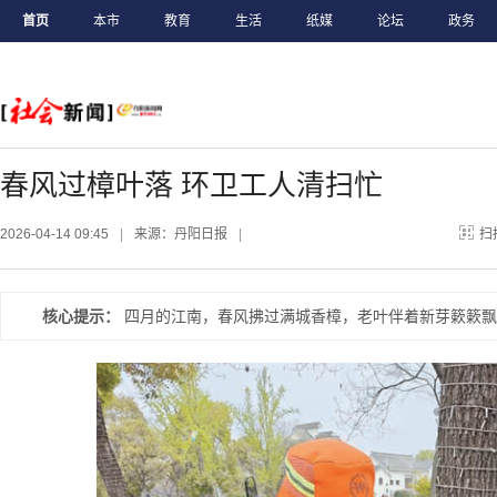
首页
本市
教育
生活
纸媒
论坛
政务
春风过樟叶落 环卫工人清扫忙
2026-04-14 09:45
|
来源：丹阳日报
|
扫
核心提示：
四月的江南，春风拂过满城香樟，老叶伴着新芽簌簌飘