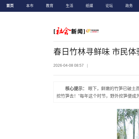
首页
本市
教育
生活
纸媒
论坛
政务
春日竹林寻鲜味 市民体
2026-04-08 08:57
|
核心提示：
眼下，鲜嫩的竹笋已破土而
挖竹笋去！”每年这个时节，野外挖笋便成