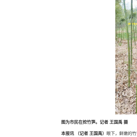
图为市民在挖竹笋。记者 王国禹 摄
本报讯 （记者 王国禹）
眼下，鲜嫩的竹