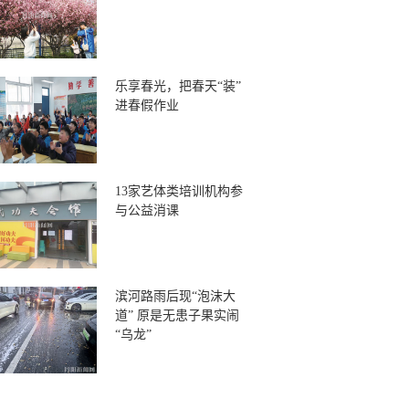
乐享春光，把春天“装”
进春假作业
13家艺体类培训机构参
与公益消课
滨河路雨后现“泡沫大
道” 原是无患子果实闹
“乌龙”