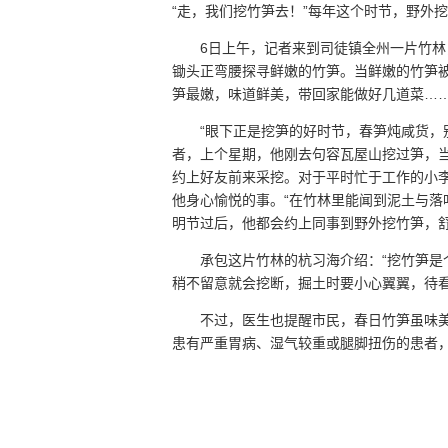
“走，我们挖竹笋去！”每年这个时节，野外
6日上午，记者来到司徒镇全州一片竹林
锄头正弯腰探寻鲜嫩的竹笋。当鲜嫩的竹笋
笋最嫩，味道鲜美，带回家能做好几道菜……
“眼下正是挖笋的好时节，春笋炖咸货，
者，上个星期，他刚去句容瓦屋山挖过笋，
约上好友前来采挖。对于平时忙于工作的小
他身心愉悦的事。“在竹林里能闻到泥土与落
明节过后，他都会约上同事到野外挖竹笋，
承包这片竹林的杭习海介绍：“挖竹笋是
稍不留意就会挖断，掘土时要小心翼翼，待
不过，医生也提醒市民，春日竹笋虽味
患有严重胃病、湿气较重或腿脚扭伤的患者