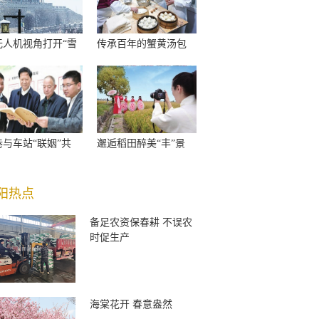
无人机视角打开“雪
传承百年的蟹黄汤包
巷与车站“联姻”共
邂逅稻田醉美“丰”景
阳热点
备足农资保春耕 不误农
时促生产
海棠花开 春意盎然