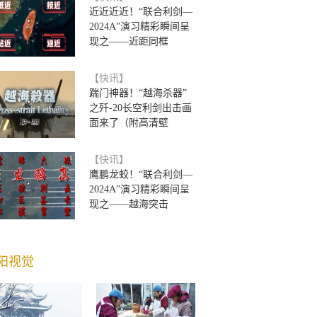
近近近近！“联合利剑—
2024A”演习精彩瞬间呈
现之——近距同框
【快讯】
踹门神器！“越海杀器”
之歼-20长空利剑出击画
面来了（附高清壁
【快讯】
鹰鹏龙蛟！“联合利剑—
2024A”演习精彩瞬间呈
现之——越海突击
阳视觉