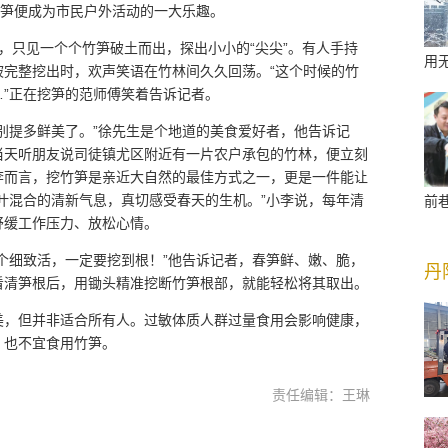
挖笋便成为市民户外活动的一大乐趣。
，只见一个个竹笋破土而出，探出小小的“尖尖”。有人手持
用
被完整挖出时，欢声笑语在竹林间久久回荡。“这个时候的竹
”正在挖笋的范师傅笑着告诉记者。
别提多鲜美了。”徐先生是个地道的美食爱好者，他告诉记
当天听朋友说司徒镇尤区附近有一片农户承包的竹林，便立刻
李而言，挖竹笋是亲近大自然的最佳方式之一，更是一件能让
叶混合的清新气息，真切感受春天的生机。”小李说，每年清
前
舒缓工作压力、放松心情。
个细致活，一定要挖到根！”他告诉记者，春笋鲜、嫩、脆，
丹
看清笋根后，用锄头精准挖断竹笋根部，就能轻松将其取出。
美，但并非适合所有人。过敏体质人群过量食用会影响健康，
，也不宜食用竹笋。
责任编辑：王琳