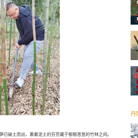
丹
笋已破土而出，裹着泥土的芬芳藏于郁郁葱葱的竹林之间。