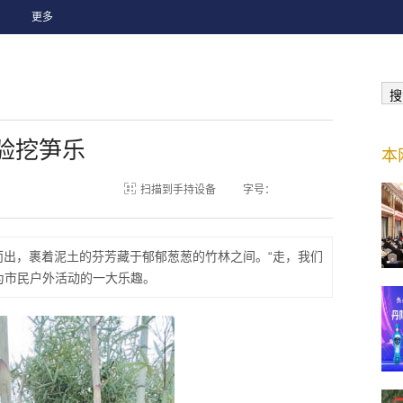
更多
搜
验挖笋乐
本
扫描到手持设备
字号：
出，裹着泥土的芬芳藏于郁郁葱葱的竹林之间。“走，我们
为市民户外活动的一大乐趣。