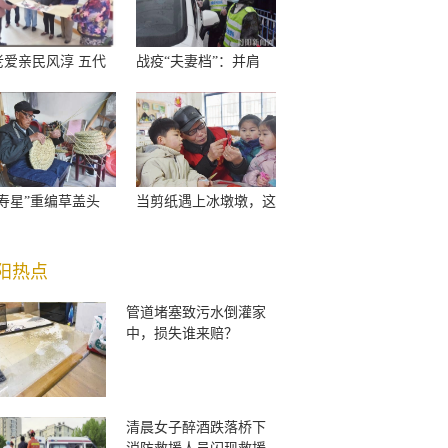
老爱亲民风淳 五代
战疫“夫妻档”：并肩
老寿星”重编草盖头
当剪纸遇上冰墩墩，这
阳热点
管道堵塞致污水倒灌家
中，损失谁来赔？
清晨女子醉酒跌落桥下