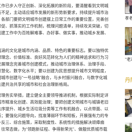
工作已步入守正创新、深化拓展的新阶段，要清醒看到文明城
板不足，主动适应城市发展的新形势新要求，持续提升城市治
孝
、各部门要把文明城市创建摆上日常工作的重要位置，完善创
督促、抓落实的工作机制，梳理问题清单，持续攻关突破，切
创建工作中为百姓解难事、办好事、做实事，推动城乡发展、
蕴涵的文化是城市内涵、品质、特色的重要标志。要以独特优
想理念、价值标准、良好风范转化为人们的精神追求和行为习
“
发展理念完善城市创建模式，推动城市治理体系、治理手段、
智慧化、数字化水平；要以创建为民思想提升城市文明程度，
城市创建与“一号战略”融合，与乡村振兴融合，与数字化城
丹
共建共治共享的城市和社会治理新格局。
管理务实举措，建立健全主要领导推进机制，根据实际制定详
城市精准化创建、高效能治理；要把创建文明城市与城镇老旧
秩序提升、城乡生活垃圾分类等工作有机融合，以点带面、以
基；要强化问题导向，找准薄弱环节和短板，开展强有力的专
一反三、综合施策，采取制度性、系统性的措施解决顽瘴痼
往常态做，为“领跑新征程、争得新荣光”、做靓优质城市载