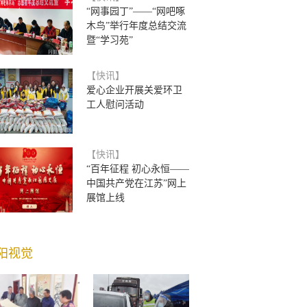
“网事园丁”——“网吧啄
木鸟”举行年度总结交流
暨“学习苑”
【快讯】
爱心企业开展关爱环卫
工人慰问活动
【快讯】
“百年征程 初心永恒——
中国共产党在江苏”网上
展馆上线
阳视觉