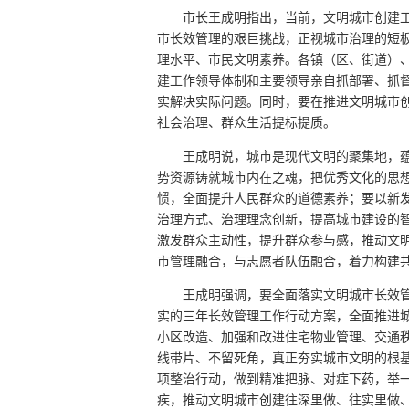
市长王成明指出，当前，文明城市创建
市长效管理的艰巨挑战，正视城市治理的短
理水平、市民文明素养。各镇（区、街道）
建工作领导体制和主要领导亲自抓部署、抓
实解决实际问题。同时，要在推进文明城市
社会治理、群众生活提标提质。
王成明说，城市是现代文明的聚集地，
势资源铸就城市内在之魂，把优秀文化的思
惯，全面提升人民群众的道德素养；要以新
治理方式、治理理念创新，提高城市建设的
激发群众主动性，提升群众参与感，推动文明
市管理融合，与志愿者队伍融合，着力构建
王成明强调，要全面落实文明城市长效
实的三年长效管理工作行动方案，全面推进
小区改造、加强和改进住宅物业管理、交通
线带片、不留死角，真正夯实城市文明的根
项整治行动，做到精准把脉、对症下药，举
疾，推动文明城市创建往深里做、往实里做、