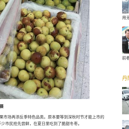
用
前
丹
摄
果市场再添反季特色品类。原本要等到深秋时节才能上市的
不少市民抢先尝鲜，在夏日里吃到了脆甜冬枣。