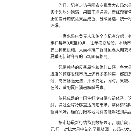
昨日，记者走访丹阳农商批发大市场水
实个头均匀饱满，果面干净通透，青红渐变
正忙着开箱核验果品成色、分级筛选、统一
火爆。
一家水果店负责人朱佑全向记者介绍，
定在每年9月至10月，往年盛夏阶段，本地
农业种植设施，大面积推广智能恒温大棚栽
夏季无新鲜冬枣的市场固有格局。
凭借独特的反季属性和绝佳口感，各大
进店的顾客发现市场上还有冬枣购买，都愿
薄、肉质酥脆无渣，汁水充足，同时，果糖
在线，适配夏日消暑解腻需求。
依托成熟的全国生鲜冷链供应链体系，
鲜，通过全程冷链直达丹阳市场，整体运输时
新鲜风味，确保丹阳本地消费者能够吃到高
据市场最新行情监测数据显示，现阶段，
元/斤。对比六月中旬的早批货源，市场批发