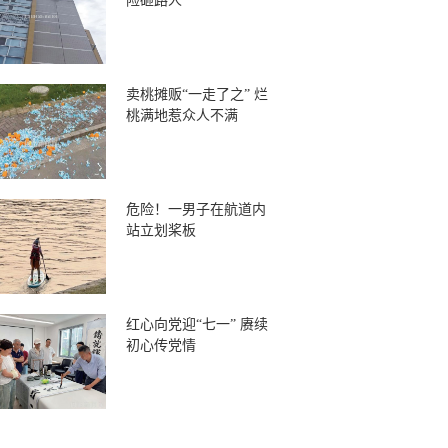
险砸路人
卖桃摊贩“一走了之” 烂
桃满地惹众人不满
危险！一男子在航道内
站立划桨板
红心向党迎“七一” 赓续
初心传党情