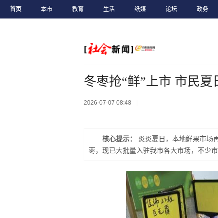
首页
本市
教育
生活
纸媒
论坛
政务
冬枣抢“鲜”上市 市民
2026-07-07 08:48
|
核心提示：
炎炎夏日，本地鲜果市场
枣，现已大批量入驻我市各大市场，不少市