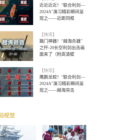
近近近近！“联合利剑—
2024A”演习精彩瞬间呈
现之——近距同框
【快讯】
踹门神器！“越海杀器”
之歼-20长空利剑出击画
面来了（附高清壁
【快讯】
鹰鹏龙蛟！“联合利剑—
2024A”演习精彩瞬间呈
现之——越海突击
阳视觉