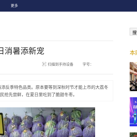
更多
搜
夏日消暑添新宠
本
扫描到手持设备
字号：
再添反季特色品类。原本要等到深秋时节才能上市的大荔冬
民抢先尝鲜，在夏日里吃到了脆甜冬枣。