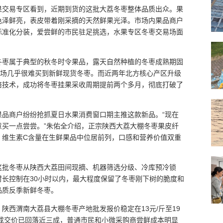
果交易专区看到，近期到货的这批大荔冬枣整体品质出众。果
色泽鲜亮，表皮带着刚采摘的天然鲜果光泽。市场内果品商户
标准化分装，爱尝鲜的市民驻足挑选，水果专区冬枣交易场面
冬枣属于典型的秋冬时令果品，露天自然种植的冬枣成熟期固
市场几乎很难买到新鲜现货冬枣。而近两年北方核心产区升级
培技术，成功将冬枣挂果采收周期提前两个多月，彻底打破了
果品商户纷纷抢抓夏日水果消费窗口期主推这款新品。“现在
意买一点尝尝。”朱佑全介绍，正宗陕西大荔大棚冬枣果皮纤
、维生素C含量在生鲜果品中位居前列，口感和营养价值双重
这批冬枣从陕西大荔田间现摘、机器筛选分级、冷库预冷锁
长控制在30小时以内，最大程度保留了冬枣刚下树的脆度和
品质反季新鲜冬枣。
陕西渭南大荔县大棚冬枣产地批发报价稳定在13元/斤至19
成交价已回落近三成，普通市民和小微采购商尝鲜成本明显