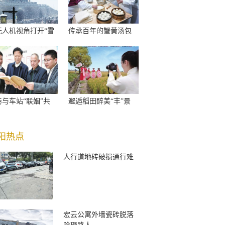
无人机视角打开“雪
传承百年的蟹黄汤包
巷与车站“联姻”共
邂逅稻田醉美“丰”景
阳热点
人行道地砖破损通行难
宏云公寓外墙瓷砖脱落