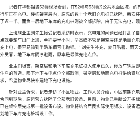
记者在华都锦城52幢现场看到，在52幢与53幢的公共地面区域，约
行车正在充电。楼栋架空层内，原先的数十个老旧充电桩已拆除，新安装
了近一半。而负一层地下车库的充电桩则被全部拆除，由于无法充电，现
上班族业主刘先生接受记者采访时表示，充电难的问题已经打乱了自
点就要骑车出门上班，单程要半小时，早高峰不管是架空层还是地面充电
充上电，很容易骑到半路车辆亏电抛锚。” 刘先生补充，夏日酷暑、雨
外受罪，地下车库阴凉避雨，原本是最优充电点位。
业主们坦言，架空层和地下车库充电桩投入使用已久，停放车辆后
住户的首选。眼下地下充电点位全部取消，架空层和地面充电桩供给紧张
求，希望物业尽快补建地下充电设施。
针对业主诉求，记者走访了小区物业。工作人员介绍，小区前期充
合同到期后，原运营方拆除了全部老旧设备。目前，物业已重新公开招标
已在架空层完成第一批设备布设。物业将结合居民实际使用频次、设备运
划地下车库充电桩增设工作。