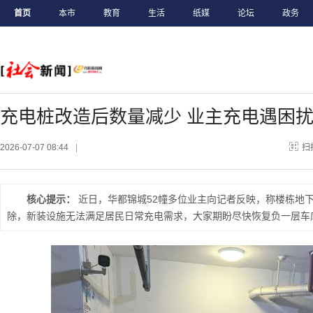
首页
本市
教育
生活
纸媒
论坛
政务
充电桩改造后数量减少 业主充电遇困
2026-07-07 08:44
|
扫
核心提示：
近日，华都锦城52幢多位业主向记者反映，称楼栋地
除，新装设施无法满足居民日常充电需求，大家期盼尽快恢复负一层车