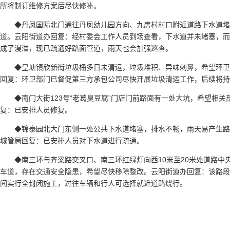
所将制订维修方案后尽快修补。
◆丹凤国际北门通往丹凤幼儿园方向、九房村村口附近道路下水道
道。云阳街道办回复：经村委会工作人员到场查看，下水道并未堵塞，而
成了漫溢，现已疏通好路面管道，雨天也会加强巡查。
◆皇塘镇欣新街垃圾桶多日未清运，垃圾堆积、异味刺鼻，希望环
回复：环卫部门已督促第三方承包公司尽快开展垃圾清运工作，后续将持
◆南门大街123号“老葛臭豆腐”门店门前路面有一处大坑，希望相
复：已安排人员修复。
◆锦泰园北大门东侧一处公共下水道堵塞，排水不畅，雨天易产生
城管局回复：已安排人员对下水道进行疏通。
◆南三环与齐梁路交叉口、南三环红绿灯向西10米至20米处道路中
车道，存在交通安全隐患，希望尽快移除整改。云阳街道办回复：该路段
间实行全封闭施工，过往车辆和行人可选择就近道路绕行。