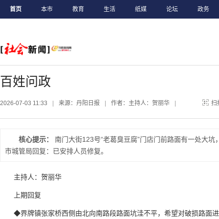
首页
本市
教育
生活
纸媒
论坛
政务
百姓问政
2026-07-03 11:33
|
来源：丹阳日报
|
作者：主持人：贺丽华
|
扫
核心提示：
南门大街123号“老葛臭豆腐”门店门前路面有一处大
市城管局回复：已安排人员修复。
主持人：贺丽华
上期回复
◆界牌镇张家桥西侧由北向南路段路面坑洼不平，希望对破损路面