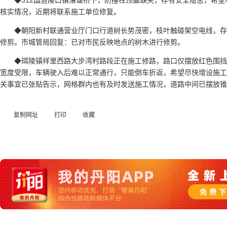
◆312国道陵口镇漕塘桥下，防撞柱顶盖缺失，存有安全隐患，希
核实情况，近期将联系施工单位修复。
◆朝阳新村联通营业厅门口行道树长势茂密，枝叶触碰架空电线，
修剪。市城管局回复：已对市民反映地点的树木进行修剪。
◆珥陵镇祥里西路大步湾村路段正在施工修路，路口仅摆放红色围
宽度受限，车辆驶入后难以正常通行，只能倒车折返，希望尽快增设施工
关事宜已张贴告示，网格群内也有及时发送施工情况，道路中间已摆放锥
复制网址
打印
收藏