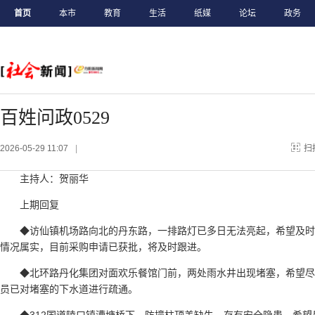
首页
本市
教育
生活
纸媒
论坛
政务
百姓问政0529
2026-05-29 11:07
|
扫
主持人：贺丽华
上期回复
◆访仙镇机场路向北的丹东路，一排路灯已多日无法亮起，希望及
情况属实，目前采购申请已获批，将及时跟进。
◆北环路丹化集团对面欢乐餐馆门前，两处雨水井出现堵塞，希望
员已对堵塞的下水道进行疏通。