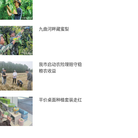
九曲河畔藏蜜梨
我市启动农险理赔守稳
粮农收益
平价桌面种植套装走红