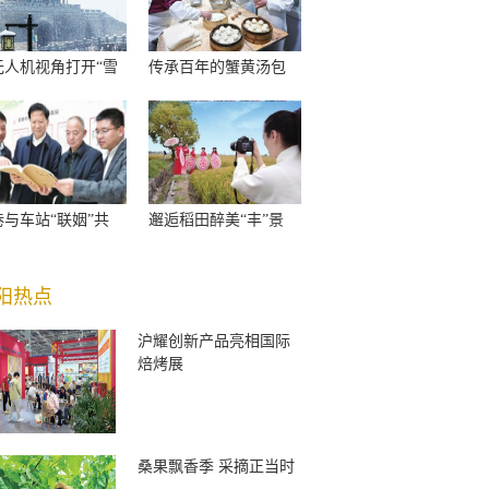
无人机视角打开“雪
传承百年的蟹黄汤包
巷与车站“联姻”共
邂逅稻田醉美“丰”景
阳热点
沪耀创新产品亮相国际
焙烤展
桑果飘香季 采摘正当时