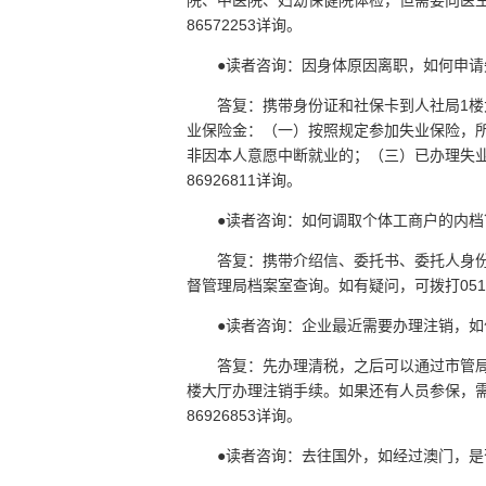
院、中医院、妇幼保健院体检，但需要向医生说
86572253详询。
●读者咨询：因身体原因离职，如何申请
答复：携带身份证和社保卡到人社局1
业保险金：（一）按照规定参加失业保险，
非因本人意愿中断就业的；（三）已办理失业
86926811详询。
●读者咨询：如何调取个体工商户的内档
答复：携带介绍信、委托书、委托人身
督管理局档案室查询。如有疑问，可拨打0511-
●读者咨询：企业最近需要办理注销，
答复：先办理清税，之后可以通过市管
楼大厅办理注销手续。如果还有人员参保，需
86926853详询。
●读者咨询：去往国外，如经过澳门，