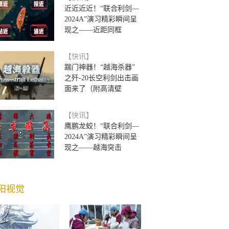
近近近近！“联合利剑—
2024A”演习精彩瞬间呈
现之——近距同框
【快讯】
踹门神器！“越海杀器”
之歼-20长空利剑出击画
面来了（附高清壁
【快讯】
鹰鹏龙蛟！“联合利剑—
2024A”演习精彩瞬间呈
现之——越海突击
阳视觉