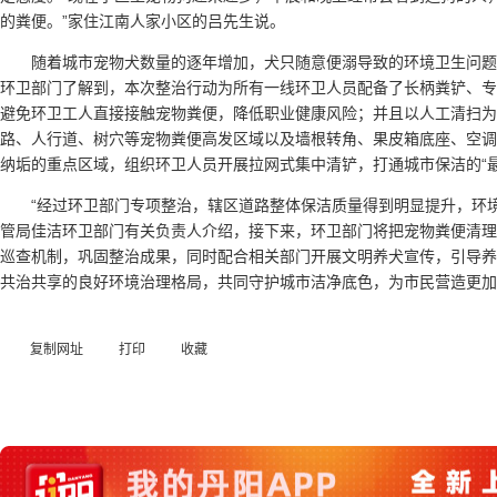
的粪便。”家住江南人家小区的吕先生说。
随着城市宠物犬数量的逐年增加，犬只随意便溺导致的环境卫生问
环卫部门了解到，本次整治行动为所有一线环卫人员配备了长柄粪铲、专
避免环卫工人直接接触宠物粪便，降低职业健康风险；并且以人工清扫为
路、人行道、树穴等宠物粪便高发区域以及墙根转角、果皮箱底座、空调
纳垢的重点区域，组织环卫人员开展拉网式集中清铲，打通城市保洁的“最
“经过环卫部门专项整治，辖区道路整体保洁质量得到明显提升，环
管局佳洁环卫部门有关负责人介绍，接下来，环卫部门将把宠物粪便清理
巡查机制，巩固整治成果，同时配合相关部门开展文明养犬宣传，引导养
共治共享的良好环境治理格局，共同守护城市洁净底色，为市民营造更加
复制网址
打印
收藏