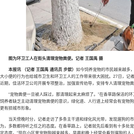
图为环卫工人在街头清理宠物粪便。记者 王国禹 摄
本报讯 （记者 王国禹 通讯员 步歆）
如今饲养宠物的市民越来越多
大小便的行为也给城市卫生和环卫工人的工作带来很大困扰。27日，记
近期，佳洁环卫公司开展专项整治，加强宣传劝导，安排专人清理宠物粪
“宠物粪便一旦被人踩过，那清理起来太麻烦了。”在香草路保洁的
饲养者缺乏主动清理宠物粪便的意识，绿化道、人行道上经常会有宠物狗
更有损城市形象。
当天傍晚时分，记者走访了多条主干道和绿化风光带，发现遛狗的市
为，多数都持听之任之的态度。在香草路上，记者就先后看到有十多处宠
定态度。“现在小区里宠物狗越来越多，早晨和晚上经常会看到遛狗的人