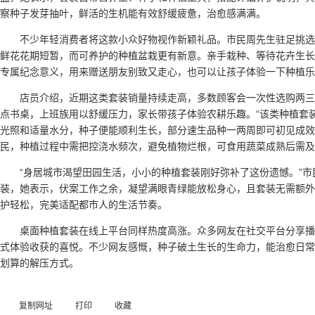
察种子发芽抽叶，鲜活的生机能有效舒缓疲惫，治愈感满满。
不少年轻消费者将这款小众好物视作新颖礼品。市民周先生驻足挑
鲜花花期短暂，而可养护的种植盆栽更有新意。亲手栽种、等待花卉生长
专属纪念意义，用来赠送朋友别致又走心，也可以让孩子体验一下种植乐
店员介绍，近期这类套装销量持续走高，多数顾客会一次性选购两
点书桌，上班族用以舒缓压力，家长带孩子体验农耕乐趣。“该类种植套
光照和适量水分，种子便能顺利生长，部分速生品种一两周即可初见成效
民，种植过程中需把控浇水频次，避免植物烂根，可食用蔬菜成熟后需及
“身居城市渴望田园生活，小小的种植套装刚好弥补了这份遗憾。”
装，她表示，伏案工作之余，凝望满眼青绿能放松身心，且套装无需额外
护轻松，完美适配都市人的生活节奏。
桌面种植套装在线上平台同样热度高涨。众多网友在社交平台分享
式体验收获的喜悦。不少网友感慨，种子破土生长的生命力，能治愈日常
划算的解压方式。
复制网址
打印
收藏