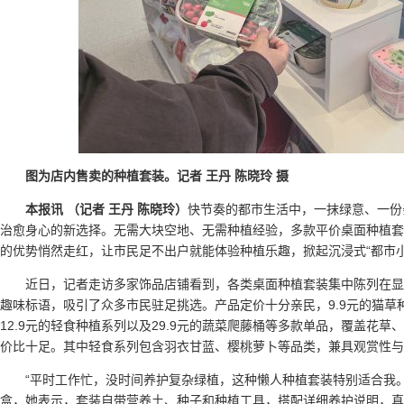
图为店内售卖的种植套装。记者 王丹 陈晓玲 摄
本报讯 （记者 王丹 陈晓玲）
快节奏的都市生活中，一抹绿意、一份
治愈身心的新选择。无需大块空地、无需种植经验，多款平价桌面种植套
的优势悄然走红，让市民足不出户就能体验种植乐趣，掀起沉浸式“都市小
近日，记者走访多家饰品店铺看到，各类桌面种植套装集中陈列在
趣味标语，吸引了众多市民驻足挑选。产品定价十分亲民，9.9元的猫草
12.9元的轻食种植系列以及29.9元的蔬菜爬藤桶等多款单品，覆盖花
价比十足。其中轻食系列包含羽衣甘蓝、樱桃萝卜等品类，兼具观赏性与
“平时工作忙，没时间养护复杂绿植，这种懒人种植套装特别适合我
盒，她表示，套装自带营养土、种子和种植工具，搭配详细养护说明，真