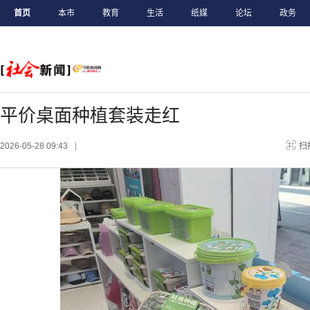
首页
本市
教育
生活
纸媒
论坛
政务
平价桌面种植套装走红
2026-05-28 09:43
|
扫