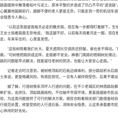
路面缝隙中散落着枯叶与泥土，原本平整的步道成了凹凸不平的“波浪路
心翼翼地踮脚前行，腿脚不便的老人更是无奈，只能走到一旁的机动车道
全隐患令人揪心。
“以前这条路是我每天必走的散步路，现在每一步都得盯着脚下，生
王女士指着路面无奈地说，“我这腿不好，以前每天绕着河走一圈，现在
走，车来车往的，心里直发慌。”
“这些树陪着我们长大，夏天遮阴比空调房还舒服，谁也舍不得动。
盾，“可树根把路拱成这样，走路都不安全。麻巷门南路的梧桐树处理过
路的问题能早点解决，既能留住老树的阴凉，也能让大家安心走路。”
记者走访时注意到，被树根顶起的石板边缘锋利，部分路段积水后
士来说，更是暗藏风险。有居民担忧，一旦有人被绊倒受伤，后果不堪设
据了解，行道树根系顶坏人行道的问题，在不少老城区的林荫路段
断扩张，会挤压、顶起路面结构，不仅破坏市容环境，更直接威胁市民出
验，为这类问题提供了可行的解决方案，居民也盼着相关部门能借鉴经验
行规范处置，修复受损的人行道石板，消除安全隐患，让这条承载着市民
心休闲的好去处。