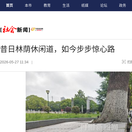
首页
本市
教育
生活
纸媒
论坛
政务
昔日林荫休闲道，如今步步惊心路
2026-05-27 11:34
|
扫