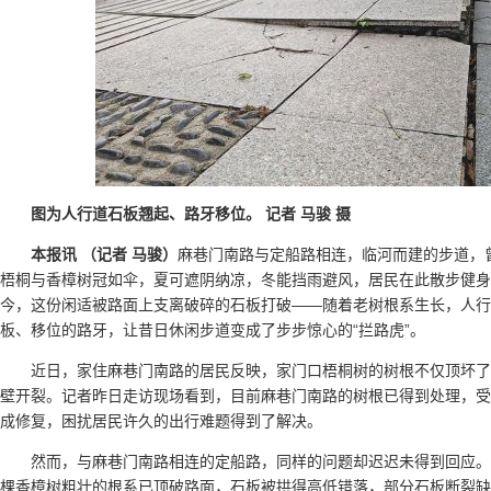
图为人行道石板翘起、路牙移位。 记者 马骏 摄
本报讯 （记者 马骏）
麻巷门南路与定船路相连，临河而建的步道，曾
梧桐与香樟树冠如伞，夏可遮阴纳凉，冬能挡雨避风，居民在此散步健身
今，这份闲适被路面上支离破碎的石板打破——随着老树根系生长，人行
板、移位的路牙，让昔日休闲步道变成了步步惊心的“拦路虎”。
近日，家住麻巷门南路的居民反映，家门口梧桐树的树根不仅顶坏
壁开裂。记者昨日走访现场看到，目前麻巷门南路的树根已得到处理，受
成修复，困扰居民许久的出行难题得到了解决。
然而，与麻巷门南路相连的定船路，同样的问题却迟迟未得到回应
棵香樟树粗壮的根系已顶破路面，石板被拱得高低错落，部分石板断裂缺