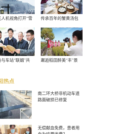
无人机视角打开“雪
传承百年的蟹黄汤包
巷与车站“联姻”共
邂逅稻田醉美“丰”景
阳热点
南二环大桥非机动车道
路面破损已修复
无偿献血免费，患者用