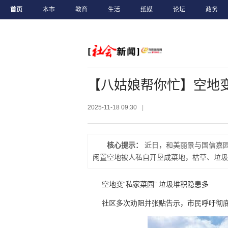
首页
本市
教育
生活
纸媒
论坛
政务
【八姑娘帮你忙】空地变
2025-11-18 09:30
|
核心提示：
近日，和美丽景与国信嘉
闲置空地被人私自开垦成菜地，枯草、垃圾
空地变“私家菜园” 垃圾堆积隐患多
社区多次劝阻并张贴告示，市民呼吁彻