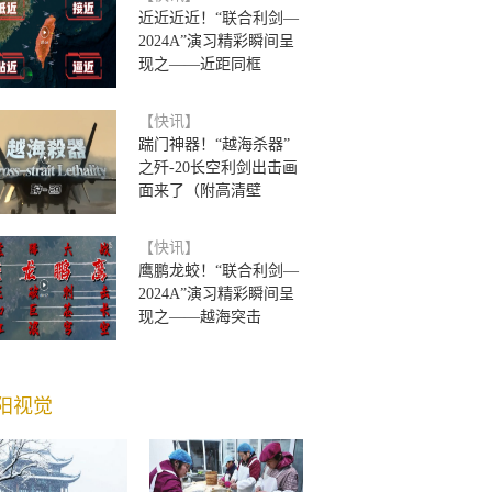
近近近近！“联合利剑—
2024A”演习精彩瞬间呈
现之——近距同框
【快讯】
踹门神器！“越海杀器”
之歼-20长空利剑出击画
面来了（附高清壁
【快讯】
鹰鹏龙蛟！“联合利剑—
2024A”演习精彩瞬间呈
现之——越海突击
阳视觉