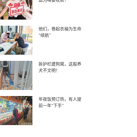
血为啥要收费？
他们，卷起衣袖为生命
“续航”
拆护栏建狗窝，这般养
犬不文明！
年夜饭预订热，有人提
前一年“下手”