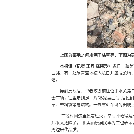
上图为菜地之间堆满了枯草等；下图为菜
本报讯（记者 王丹 陈晓玲）
近日，和美
园路，有一处闲置空地被人私自开垦成菜地
治。
接到反映后，记者随即前往位于水关路
会车辆，往里走则是一片“私家菜园”。居民
草、塑料袋等易燃物。一处靠近车辆的田埂
“前段时间这里还着过火，幸亏扑救得及
起来太危险了。”和美丽景居民李先生也表
周边居住品质。