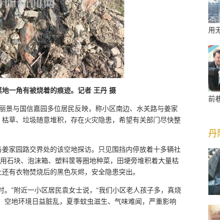
用
地一角有被烧着的痕迹。记者 王丹 摄
前
丽景与国信嘉园多位居民反映，称小区南边、水关路与姜家
，枯草、垃圾随意堆积，存在火灾隐患，希望有关部门尽快整
丹
与姜家园路交界处的该空地探访。只见围挡内停放着十多辆社
们用石块、泡沫箱、塑料筐等圈地种菜，田埂旁堆积着大量枯
上还有衣物焚烧后的黑色灰烬，安全隐患突出。
时。”附近一小区居民袁女士说，“我们小区老人孩子多，真烧
示，空地环境日益脏乱，夏季蚊虫滋生、气味难闻，严重影响