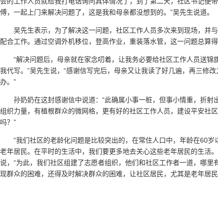
会的工作人员就给我打电话询问具体情况了，到了第二天，社区书记便带
傅，一起上门来解决问题了，这是我和母亲都没想到的。”吴先生说道。
吴先生表示，为了解决这一问题，社区工作人员多次来到现场，并
配合工作。通过空调外机移位，登高作业，重装落水管，这一问题总算得
“解决问题后，母亲就在家念叨着，让我务必要给社区工作人员送锦
我代写。”吴先生说，“感谢信写完后，母亲又让我读了好几遍，再三修
办。”
孙奶奶在这封感谢信中说道：“此确属小事一桩，但事小情重，折射
组织力量，有植根群众的微网格，更有好的社区工作人员，建设平安社区
吗？”
“我们社区的老龄化问题是比较突出的，在常住人口中，年龄在60岁以
老年居民。在平时的生活中，我们要更多地去关心这些老年居民的生活。
说，“为此，我们社区组建了志愿者组织，他们和社区工作者一道，哪里
现群众的困难，还得及时解决群众的困难，让社区居民，尤其是老年居民