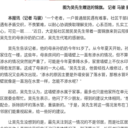
图为吴先生赠送的锦旗。 记者 马骏 
本报讯（记者 马骏）
“一个老者，一户普通居民遇有难事，社区干部
遇有矛盾交织，不畏繁难，以耐心协调换取理解支持，心系百姓，扎实工
心，可见一斑……”近日，大定船社区居民吴先生带着一面锦旗来到云阳
吴先生的母亲孙奶奶口述，吴先生代笔的感谢信。
吴先生告诉记者，他的母亲孙奶奶今年91岁了。从今年夏天开始，孙
家住在一楼，这些年，母亲房间的一面墙壁上一直有渗水的情况，但不算
渗水的情况突然就严重了，可能是今年夏季降水多，家里墙壁上不仅水印
得愈发厉害。这成了母亲的一大心结。”吴先生说，他曾经找人维修过，
的情况又会再次出现，“渗水的原因主要是外墙安装了落水管，那根水管
壁就像是一直泡在水里一样，怎能不渗水呢？”
起初，吴先生认为，这墙壁渗水属于家事，最多也只是他家所在单
区居委会帮忙。吴先生表示，他问了不少朋友，得到的建议大体相同，“
配合，拆除损坏的落水管，重装新的。”于是，吴先生将这一情况发布在
邻居们能重视起来，给一些好的建议。
让吴先生没想到的是，最先关注到这一情况的不是邻居，而是社区居