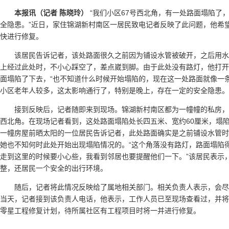
本报讯（记者 陈晓玲）
“我们小区67号西北角，有一处路面塌陷了
全隐患。”近日，家住锦湖新村南区一居民致电记者反映了此问题，他希
快进行修复。
该居民告诉记者，该处路面很久之前因为铺设水管被破开，之后用
上经过此处时，不小心踩空了，差点崴到脚。由于此处没有路灯，他打开
面塌陷了下去，“也不知道什么时候开始塌陷的，现在这一处路面就像一
小区老年人较多，这太影响通行了，特别是晚上，存在一定的安全隐患。
接到反映后，记者随即来到现场。锦湖新村南区都为一幢幢的私房，
西北角。在现场记者看到，这处路面塌陷处长四五米、宽约60厘米，塌
一幢房屋前晒太阳的一位居民告诉记者，此处路面确实是之前铺设水管时
她也不知何时此处开始出现塌陷情况的。“这个角落没有路灯，路面塌陷
走到这里的时候要小心些，我看到邻居也要提醒他们一下。”该居民表示
整，还居民一个安全的出行环境。
随后，记者将此情况反映给了属地相关部门。相关负责人表示，会
当天，记者接到该负责人电话，他表示，工作人员已至现场查看过，并将
零星工程修复计划，待所属社区有工程项目时将一并进行修复。