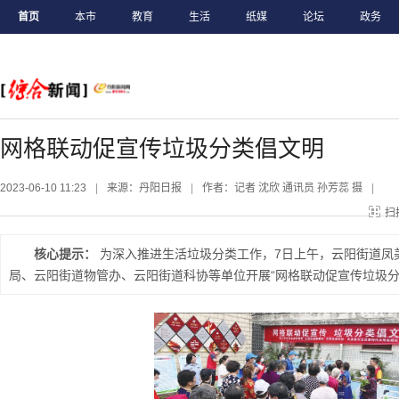
首页
本市
教育
生活
纸媒
论坛
政务
网格联动促宣传垃圾分类倡文明
2023-06-10 11:23
|
来源：丹阳日报
|
作者：记者 沈欣 通讯员 孙芳蕊 摄
|
扫
核心提示：
为深入推进生活垃圾分类工作，7日上午，云阳街道凤
局、云阳街道物管办、云阳街道科协等单位开展“网格联动促宣传垃圾分