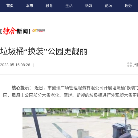
首页
本市
教育
生活
纸媒
论坛
政务
垃圾桶“换装”公园更靓丽
2023-05-16 08:26
|
扫
核心提示：
近日，市诚瑞广场管理服务有限公司开展垃圾桶“换装
园、凤凰山公园部分木条老化、腐烂、断裂的垃圾桶进行外观塑木条更