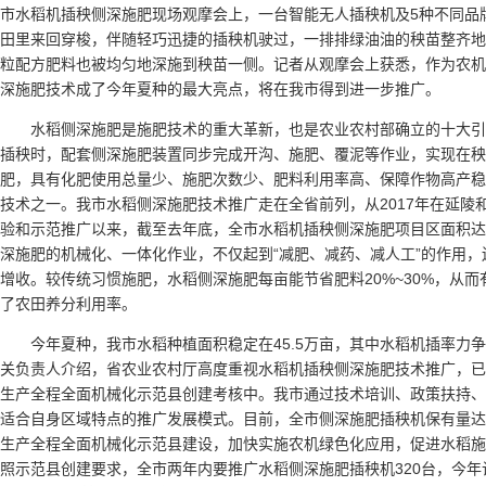
市水稻机插秧侧深施肥现场观摩会上，一台智能无人插秧机及5种不同品
田里来回穿梭，伴随轻巧迅捷的插秧机驶过，一排排绿油油的秧苗整齐地
粒配方肥料也被均匀地深施到秧苗一侧。记者从观摩会上获悉，作为农机
深施肥技术成了今年夏种的最大亮点，将在我市得到进一步推广。
水稻侧深施肥是施肥技术的重大革新，也是农业农村部确立的十大
插秧时，配套侧深施肥装置同步完成开沟、施肥、覆泥等作业，实现在秧
肥，具有化肥使用总量少、施肥次数少、肥料利用率高、保障作物高产稳
技术之一。我市水稻侧深施肥技术推广走在全省前列，从2017年在延陵
验和示范推广以来，截至去年底，全市水稻机插秧侧深施肥项目区面积达到
深施肥的机械化、一体化作业，不仅起到“减肥、减药、减人工”的作用
增收。较传统习惯施肥，水稻侧深施肥每亩能节省肥料20%~30%，从
了农田养分利用率。
今年夏种，我市水稻种植面积稳定在45.5万亩，其中水稻机插率力争
关负责人介绍，省农业农村厅高度重视水稻机插秧侧深施肥技术推广，已
生产全程全面机械化示范县创建考核中。我市通过技术培训、政策扶持、
适合自身区域特点的推广发展模式。目前，全市侧深施肥插秧机保有量达
生产全程全面机械化示范县建设，加快实施农机绿色化应用，促进水稻施
照示范县创建要求，全市两年内要推广水稻侧深施肥插秧机320台，今年