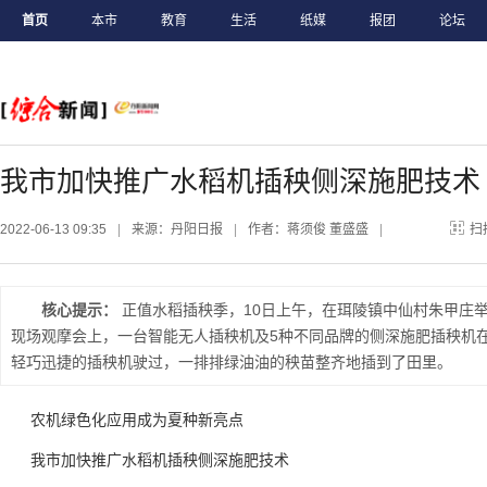
首页
本市
教育
生活
纸媒
报团
论坛
我市加快推广水稻机插秧侧深施肥技术
2022-06-13 09:35
|
来源：丹阳日报
|
作者：蒋须俊 董盛盛
|
扫
核心提示：
正值水稻插秧季，10日上午，在珥陵镇中仙村朱甲庄
现场观摩会上，一台智能无人插秧机及5种不同品牌的侧深施肥插秧机
轻巧迅捷的插秧机驶过，一排排绿油油的秧苗整齐地插到了田里。
农机绿色化应用成为夏种新亮点
我市加快推广水稻机插秧侧深施肥技术