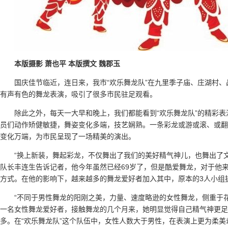
本版摄影 萧也平 本版撰文 魏郡玉
国庆佳节临近，连日来，我市“欢乐舞龙队”在九里季子庙、庄湖村
有声有色的舞龙表演，吸引了很多市民驻足观看。
除此之外，每天一大早和晚上，我们都能看到“欢乐舞龙队”的精彩
员们动作矫健敏捷，舞姿变化多端，技艺娴熟。一条彩龙或游或滚、或翻
变化万端，为市民呈现了一场精美的演出。
“换上新装，舞起彩龙，不仅舞出了我们的美好精气神儿，也舞出了
队长丰连生告诉记者，他今年虽然已经69岁了，但是酷爱舞龙，对于他
方式。在他的影响下，越来越多的舞龙爱好者加入其中，原本的3人小组
“不同于男性舞龙的阳刚之美，力量、速度略逊的女性舞龙，侧重于花
一名女性舞龙爱好者，接触舞龙的几个月来，她明显觉得自己精气神更足
多。在“欢乐舞龙队”这个队伍中，女性人数大于男性，在表演上更为柔