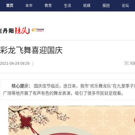
首页
本市
教育
生活
纸媒
报团
论坛
彩龙飞舞喜迎国庆
2021-09-29 09:29
|
扫
核心提示：
国庆佳节临近，连日来，我市“欢乐舞龙队”在九里季
广场等地开展了有声有色的舞龙表演，吸引了很多市民驻足观看。