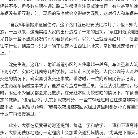
辆并不多，但多数车辆在通过路口时都没有注意减速慢行，有些甚至加速
车辆没有相互避让时，现场的秩序就会变得较为混乱，这对行人和车辆来
“自我5年前搬来这里住时，这个路口就已经安装红绿灯了，但不知
态，一直以来，这确实给大家的出行造成了一定的困扰。”家住附近荣城
尤其是一些不熟悉路况的司机看到黄闪时，以为马上就要亮红灯了，便会
往南行驶，到路口时只见一辆车快速地由西往北驶来，幸好我减速慢行了
上。”
沈先生说，这几年，附近新建小区的入住率越来越高，车流量和人
正则小学、实验幼儿园等几所学校，以及市人民医院、人民公园等人流密
交通的情况下，确实易引发交通事故。采访时，一位附近居民告诉记者，
发生两起车辆碰撞事故了，虽然没有造成严重后果，但应该引起重视，尽
时，附近不少居民都会来此散步，在光线本就比较昏暗的情况下，车辆随
定的威胁。”该居民说，尤其到深夜时分，一些车辆经过时往往速度非常
应不及，后果难以预料，“我每次夜班结束回家经过这里时都是小心翼翼
什么车再慢慢通过。”
此外，大家在接受采访时还提到，每逢上学和放学、上班和下班高
多，大家无秩序地通行一定程度上会加重交通拥堵情况。“尤其是下雨天