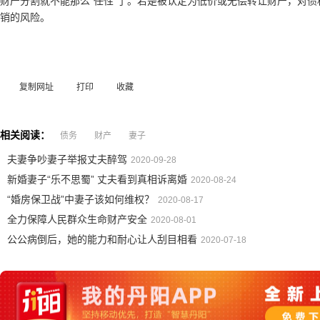
财产分割就不能那么“任性”了。若是被认定为低价或无偿转让财产，对
销的风险。
复制网址
打印
收藏
相关阅读：
债务
财产
妻子
夫妻争吵妻子举报丈夫醉驾
2020-09-28
新婚妻子“乐不思蜀” 丈夫看到真相诉离婚
2020-08-24
“婚房保卫战”中妻子该如何维权？
2020-08-17
全力保障人民群众生命财产安全
2020-08-01
公公病倒后，她的能力和耐心让人刮目相看
2020-07-18