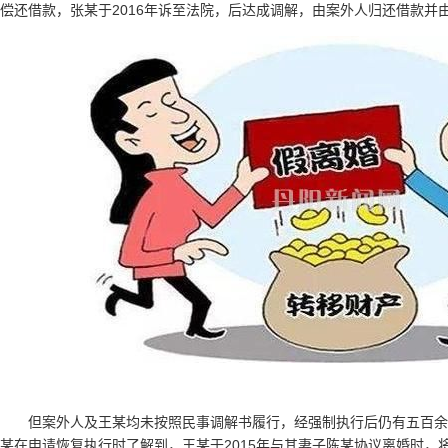
偿还借款，张某于2016年诉至法院，后达成调解，由案外人归还借款并
但案外人及王某均未按照民事调解书履行，经强制执行后仍有五百余万
某在申请恢复执行时了解到，王某于2015年与其妻子陈某协议离婚时，