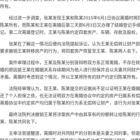
所有。
经过进一步调查，张某发现王某和陈某2015年6月1日协议离婚时
陈某所有，而陈某和王某在离婚后第三天即6月3日又办理了结婚登记手续
记。第二次离婚登记时，王某与陈某约定四套房产、车辆、存款及股权，
张某在了解这一情况后便向法院提起诉讼，认为王某无偿转让财产
要求撤销王某转移房产的行为，将四套房产恢复至王某、陈某两人名下。
案件审理过程中，王某及陈某分别答辩称双方系正常离婚，不存在
婚的原因是王某在婚姻关系存续期间为他人进行担保并且以夫妻共同财产
矛盾。离婚时考虑到这个情况，所以王某将所有的财产约定归陈某所有。
法院经审理认为，现王某、陈某提交的证据尚不足以证明王某在婚
还了个人担保之债，也无法证明双方在离婚协议中约定的房产归属系有偿
离婚协议中约定房产均归属于陈某的行为系无偿转让财产，该行为对张某
最终法院判决撤销王某将涉案房产中由其享有的份额转让给陈某的行
某、陈某共同名下。
主审法官提醒道，离婚时对共同财产的分割本是夫妻之间的事，但