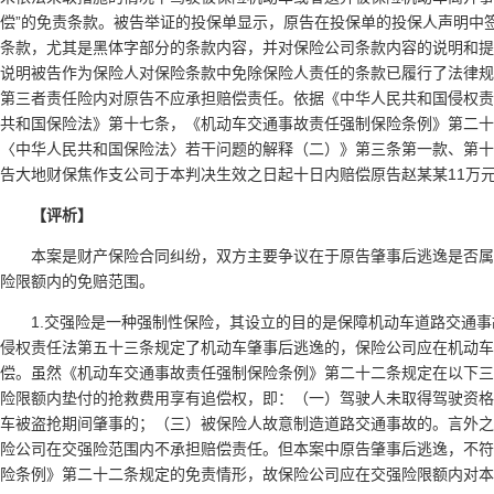
偿”的免责条款。被告举证的投保单显示，原告在投保单的投保人声明中
条款，尤其是黑体字部分的条款内容，并对保险公司条款内容的说明和提
说明被告作为保险人对保险条款中免除保险人责任的条款已履行了法律规
第三者责任险内对原告不应承担赔偿责任。依据《中华人民共和国侵权责
共和国保险法》第十七条，《机动车交通事故责任强制保险条例》第二十
〈中华人民共和国保险法〉若干问题的解释（二）》第三条第一款、第十
告大地财保焦作支公司于本判决生效之日起十日内赔偿原告赵某某11万
【评析】
本案是财产保险合同纠纷，双方主要争议在于原告肇事后逃逸是否
险限额内的免赔范围。
1.交强险是一种强制性保险，其设立的目的是保障机动车道路交通
侵权责任法第五十三条规定了机动车肇事后逃逸的，保险公司应在机动车
偿。虽然《机动车交通事故责任强制保险条例》第二十二条规定在以下三
险限额内垫付的抢救费用享有追偿权，即：（一）驾驶人未取得驾驶资格
车被盗抢期间肇事的；（三）被保险人故意制造道路交通事故的。言外之
险公司在交强险范围内不承担赔偿责任。但本案中原告肇事后逃逸，不符
险条例》第二十二条规定的免责情形，故保险公司应在交强险限额内对本