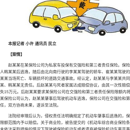
本报记者 小许 通讯员 民立
【案情】
赵某某在某保险公司为私家车投保有交强险和第三者责任保险。保
人韩某某后逃逸，随后由北向南行驶的李某某驾驶的轿车、崔某某驾驶的
某某当场死亡、车辆损坏的道路交通事故。经认定，赵某某与李某某共同
某、韩某某无责任。后赵某某与死者家属达成赔偿协议，由其一次性赔偿
失15万元。后赵某某要求某保险公司在交强险和第三者责任保险限额内
某保险公司认为，赵某某肇事后驾驶机动车逃逸，保险公司在交强险和第
任，双方协商未果，遂诉至法院。
法院经审理后认为，侵权责任法明确规定了机动车肇事后逃逸的，
限额范围内予以赔偿。关于商业险，被告提交的《机动车综合商业保险条
未依法采取措施的情况下驾驶被保险机动车或者遗弃被保险机动车离开事