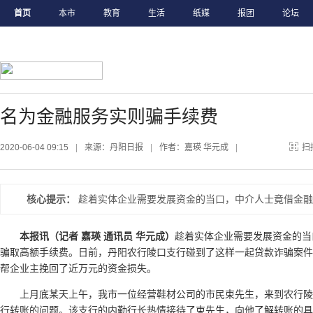
首页
本市
教育
生活
纸媒
报团
论坛
名为金融服务实则骗手续费
2020-06-04 09:15
|
来源：丹阳日报
|
作者：嘉瑛 华元成
|
扫
核心提示：
趁着实体企业需要发展资金的当口，中介人士竟借金融
本报讯（记者 嘉瑛 通讯员 华元成）
趁着实体企业需要发展资金的当
骗取高额手续费。日前，丹阳农行陵口支行碰到了这样一起贷款诈骗案件
帮企业主挽回了近万元的资金损失。
上月底某天上午，我市一位经营鞋材公司的市民束先生，来到农行
行转账的问题。该支行的内勤行长热情接待了束先生，向他了解转账的具