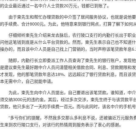
的企业最近通过一名中介人士贷款20万元，钱都已到账了。
由于束先生和帮忙办理贷款的中介签了居间服务协议，也就是说他
的手续费、合计8000元。为此，他特意来到银行网点，打算了解下如何
仔细倾听束先生介绍来龙去脉后，农行陵口支行的内勤行长出于职
问他这笔钱到底是从什么平台贷款的。然而，束先生表示自己也不知道什
操办的，而且该中介人员是自己找上门营销的，当时声称该笔贷款年息6.2
随即，内勤行长立即委派工作人员查询了束先生的银行账户，发现
是建议束先生最好跟中介人员问清楚相关借款合同、利息、贷款期限和发
才发现，他的那笔贷款年息达18%、远远超过了银行贷款利息，而且该
本无需中介，自己就能申请。
为此，束先生向中介人员提出，自己要退出该笔贷款。谁知道，中
须交纳3000元的违约金。其后，经过多次交涉，束先生终于与该贷款平
贷款，他只多出了一天的手续费一百元。而与此同时，该名中介的手机号
“多亏你们的提醒，不然我多交那么多利息不说，还被骗近万元服务
生来到农行陵口支行，对该行的热情周到服务表示了衷心的感谢。