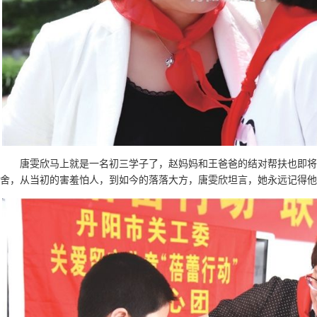
唐雯欣马上就是一名初三学子了，赵妈妈和王爸爸的结对帮扶也即将
舍，从当初的害羞怕人，到如今的落落大方，唐雯欣坦言，她永远记得他