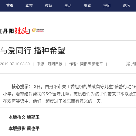
首页
本市
教育
生活
纸媒
报团
论坛
与爱同行 播种希望
2019-07-10 08:39
|
来源：丹阳日报
|
作者：魏郡玉 萧也平
|
扫
核心提示：
3日，由丹阳市关工委组织的关爱留守儿童“蓓蕾行动”
小学，看望结对帮扶的5个留守儿童，志愿者们为孩子们带来书本以及
在欢声笑语中，他们一起度过了难忘而有意义的一天。
本版撰文 魏郡玉
本版摄影 萧也平