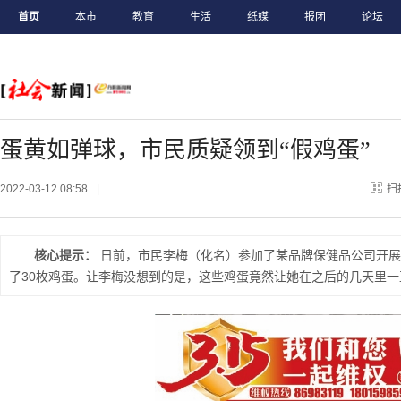
首页
本市
教育
生活
纸媒
报团
论坛
蛋黄如弹球，市民质疑领到“假鸡蛋”
2022-03-12 08:58
|
扫
核心提示：
日前，市民李梅（化名）参加了某品牌保健品公司开展
了30枚鸡蛋。让李梅没想到的是，这些鸡蛋竟然让她在之后的几天里一