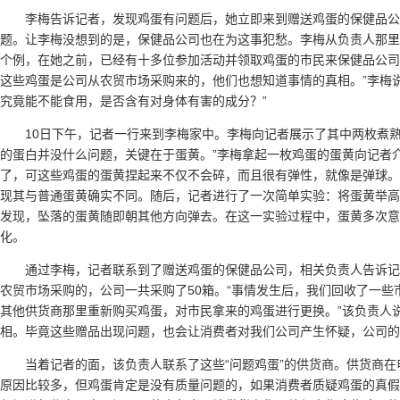
李梅告诉记者，发现鸡蛋有问题后，她立即来到赠送鸡蛋的保健品公
题。让李梅没想到的是，保健品公司也在为这事犯愁。李梅从负责人那里
个例，在她之前，已经有十多位参加活动并领取鸡蛋的市民来保健品公司
这些鸡蛋是公司从农贸市场采购来的，他们也想知道事情的真相。”李梅
究竟能不能食用，是否含有对身体有害的成分？”
10日下午，记者一行来到李梅家中。李梅向记者展示了其中两枚煮熟
的蛋白并没什么问题，关键在于蛋黄。”李梅拿起一枚鸡蛋的蛋黄向记者
了，可这些鸡蛋的蛋黄捏起来不仅不会碎，而且很有弹性，就像是弹球。
现其与普通蛋黄确实不同。随后，记者进行了一次简单实验：将蛋黄举高
发现，坠落的蛋黄随即朝其他方向弹去。在这一实验过程中，蛋黄多次意
化。
通过李梅，记者联系到了赠送鸡蛋的保健品公司，相关负责人告诉
农贸市场采购的，公司一共采购了50箱。“事情发生后，我们回收了一些
其他供货商那里重新购买鸡蛋，对市民拿来的鸡蛋进行更换。”该负责人
相。毕竟这些赠品出现问题，也会让消费者对我们公司产生怀疑，公司的
当着记者的面，该负责人联系了这些“问题鸡蛋”的供货商。供货商
原因比较多，但鸡蛋肯定是没有质量问题的，如果消费者质疑鸡蛋的真假