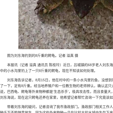
图为刘东海钓到的8斤重的鳄龟。记者 溢真 摄
本报讯（记者 溢真 通讯员 陈桂玲）近日，吕城镇的68岁老人刘东
中的小水沟里钓上了一只8斤重的鳄龟，现在不知该如何处理。
刘东海告诉记者，8月15日，他在村中的一条小水沟里钓鱼，没想
了一下，足有8斤重。经当地养殖户和一位教生物的老师辨认，确认这只
说，巴西龟、鳄龟等外来物种都是‘生态杀手’，极具攻击性，而且食量大
刘东海说，现在这只鳄龟还养在家里，他希望记者帮忙咨询一下究竟该如
带着刘东海的疑问，记者咨询了我市渔政部门。渔政部门相关工作
种千万不能随意放生，因为这些外来物种一旦在比较大的水域中生存下来