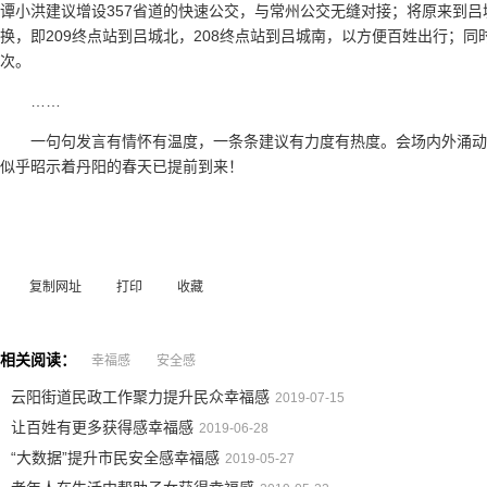
谭小洪建议增设357省道的快速公交，与常州公交无缝对接；将原来到
换，即209终点站到吕城北，208终点站到吕城南，以方便百姓出行；同时
次。
……
一句句发言有情怀有温度，一条条建议有力度有热度。会场内外涌动着
似乎昭示着丹阳的春天已提前到来！
复制网址
打印
收藏
相关阅读：
幸福感
安全感
云阳街道民政工作聚力提升民众幸福感
2019-07-15
让百姓有更多获得感幸福感
2019-06-28
“大数据”提升市民安全感幸福感
2019-05-27