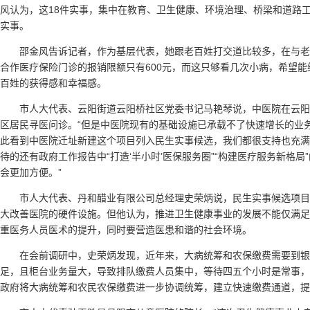
风认为，这18件实事，集中在教育、卫生健康、环境治理、桥梁和道路
实事。
邵金风告诉记者，作为基层代表，她跟老百姓打交道比较多，在与
合作医疗保险门诊的报销限额只有600元，而这只够看几次小病，希望
百姓的获得感和幸福感。
市人大代表、云阳街道云阳桥社区党委书记马艳琴说，中医院在云
区居民寻医问诊。“但是中医院现有的基础设施已承载不了快速增长的业
此看到中医院迁址新建这个项目列入民生实事候选，我们都很支持也充满
待的还有政府工作报告中“打造‘半小时’医保服务圈”“构建医疗服务新格局
会更加方便。”
市人大代表、丹和醋业有限公司总经理史荣炳说，民生实事候选项
大改善医院的硬件设施。但他认为，推进卫生健康事业的发展不能仅满足
重医务人员医术的提升，同时要营造医患和谐的社会环境。
在会前调研中，史荣炳发现，近年来，大病统筹和农保缴费需要到银
足，且柜台业务量大，导致排队缴费人员集中，等待四五个小时是常事，
政府将大病统筹和农民农保缴费进一步协调统筹，建立快速缴费通道，提