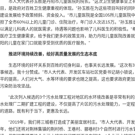
市人大代表孙玉胜是丹阳市儿童医院的院长。“这次卫生健康事业上
目，是政府对百姓卫生健康重视的体现。”孙玉胜在为这些项目叫好的同
建设发展给予政策倾斜、资金投入。“市儿童医院是全国105所儿童医院
担了全市60%以上的儿童门诊、住院治疗，年门诊人次达15万。”孙玉
以满足儿科病人的就医需求，待遇等问题也影响了儿科医生的积极性。“
医疗卫生健康需求，给予我们更多的政策支持，助力丹阳儿童医院改善就
阳的儿童在家门口就能享受到优质的医疗服务。”
推进环境持续改善，绘好高质量发展的生态本底
生态环境的好坏关系到百姓的切身利益，也事关长远发展。“这次有
事候选，我十分赞成。”市人大代表、开发区车站社区党委书记胡小锁说
平的提高，人们对大气、水等环境的要求也随之提高，这也要求政府更加
污染防治攻坚战。
“此次列入候选的3个污水处理工程对地区的水环境改善是非常有利的
水处理厂二期扩建工程的建设，不仅提高了片区的污水处理能力，一定程
的道路，既有利于当下，更惠及长远。
“2019年，我们将三城巷打造成了美丽宜居村庄。”市人大代表、开
年，他们还将对荆林集镇的荆村桥、王巷村、郦巷村3个自然村进行污水