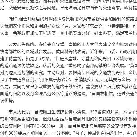
该区域主要通行通道。随着我市交通量迅速增长，丹珥线珥陵集镇段存在
足、交通安全设施缺乏等问题，已无法满足日益增长的交通需求，亟待提
“我们相信升级后的丹珥线珥陵集镇段将为市民提供更加便利的道路出
天我把这个消息和周围的群众说了后，大家都非常高兴，也特别期待。可
大事。希望政府加快工程进度，真正把实事办好、好事办实，满足市民出
要发展先修路。多位来自导墅、皇塘的市人大代表建议全力构筑对
快南部片区的区域融合发展。黄国林等代表说，近年来，市委、市政府加
建了蒋皇线，拓宽了6号路。“但是从皇塘、导墅无论向丹阳市区城际站
的道路通达仍然缺乏，落后的交通严重影响了南部两镇的经济发展。”黄
对周边交通规划的研究，主动应对，要把南部区域的交通放到丹阳、金坛
盘子中去通盘谋划。“丹阳属于苏锡常、宁镇扬交汇点，尤其要与金坛、
合力，共同到省里争取重要的道路干线经过，建议要从金坛完成华城路在
国道丹阳段以及丹金溧高速公路等道路的建设。”黄国林相信，通过交通
发优势。
市人大代表、吕城镇卫生院院长谭小洪说，357省道的开通，方便
常州的联系更加紧密。但沿线百姓从吕城到丹阳的公交线路设置还不够便民。
的公交间隔时间在40~50分钟一班，而且吕城北与吕城南的公交没有对
河约30分钟后才能回到家，十分不便。”为了方便周边百姓的出行，更好