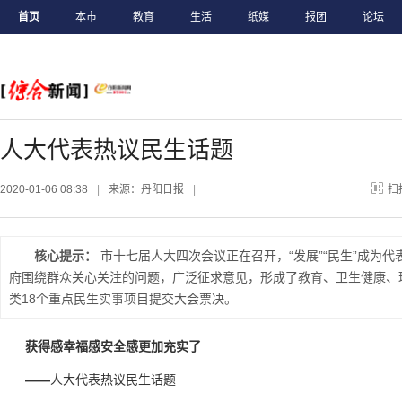
首页
本市
教育
生活
纸媒
报团
论坛
人大代表热议民生话题
2020-01-06 08:38
|
来源：丹阳日报
|
扫
核心提示：
市十七届人大四次会议正在召开，“发展”“民生”成为
府围绕群众关心关注的问题，广泛征求意见，形成了教育、卫生健康、
类18个重点民生实事项目提交大会票决。
获得感幸福感安全感更加充实了
——
人大代表热议民生话题