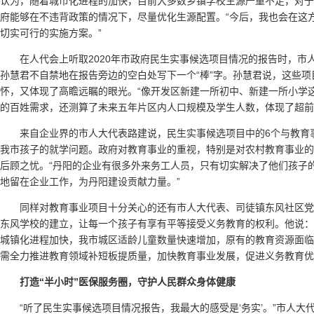
认为，随着城市化进程的加快，目前大多数乡镇学校生源严重不足，对于
府能够在不违背政策的情况下，尽量优化生源配置。“今后，我也会在这
切实可行的实施方案。”
在人代会上听取2020年市政府民生实事候选项目情况的报告时，市
孙慧君不自禁地在报告旁边的空白处写下一个“棒”字。孙慧君说，这些
怀，又体现了高瞻远瞩的眼光。“像开发区新建一所初中、新建一所小学
的百姓需求，还测算了未来五年片区内人口规模及学生人数，体现了超前
来自企业界的市人大代表路建说，民生实事候选项目中的6个与教育
我市孩子的就学问题。政府对教育事业的重视，特别是对农村教育事业的
后顾之忧。“丹阳的企业有很多外来务工人员，只有切实解决了他们孩子
地留在企业工作，为丹阳建设贡献力量。”
同样对教育事业项目十分关心的还有市人大代表、司徒镇东风社区
东风学校的建立，让每一个孩子有享有平等接受义务教育的权利。他说：
城镇化进程加快，我市城区适龄儿童数量快速增加，原有的教育资源面临
需全力推进教育领域补短板提质量，加快教育事业发展，促进义务教育优
打造“半小时”医保服务圈，守护人民群众身体健康
“听了民生实事候选项目情况报告，我最大的感受是‘务实’。”市人