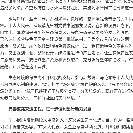
境。但荆林集镇周边企业污水排放的问题却还没有解决。“企业污水排放
造成了污染，希望政府在污水处理设施建设，实施污水管网工程时把这一
水清岸绿，蓝天白云，乡村如画，良好的生态环境是最普惠的民生
容。市人大代表、延陵镇九里村党委书记郦友良说，在新的发展理念下，
山银山。延陵镇是丹阳的生态保育区，绿色生态是这里经济发展的底色。2
已入选江苏省特色田园乡村建设第三批试点村，作为全市目前仅有的两个
此也非常关注。如何依托当地特色资源优势，进一步打造特色美丽乡村？
力，突出规划引领、整体设计，统筹推进特色产业发展，让生态保育区农
生态更优更美；要通过整合资源和农旅融合，充分发挥整体联动效应，进
底蕴，让乡愁在这里留驻。
生态环境的保护离不开居民的支持、参与。戴玲、马艳琴等市人大
长效管理机制的建设，“要让村民也承担起环境管护的义务。”马艳琴介
圾分类工作。“我们已经建好了垃圾分类亭、分类垃圾箱，现在正在进行
动参与垃圾分类，守护好社区的美好环境。”
完善道路交通工程，进一步便利出行助力发展
“丹珥线珥陵集镇段大中修列入了这次民生实事候选项目。作为一名
可以用振奋来形容。”市人大代表、女企业家盛莉莉说道。丹珥线珥陵集