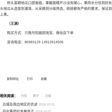
桥头富硒地瓜口感香甜，果瓤面糯开沙没有硬心，果肉水分恰到好
头地瓜从选苗到灌溉、从采摘到分级筛选，统统都有严格的要求，保证到
上乘。
（王渊）
购买方式：只限丹阳报团淘宝、微信店下单
咨询电话：86983129 13912814506
复制网址
打印
收藏
相关阅读：
丹阳
数字
日报
吕城及周边地区的农谚
2018-10-31
丹化集团的发展变迁
2018-10-31