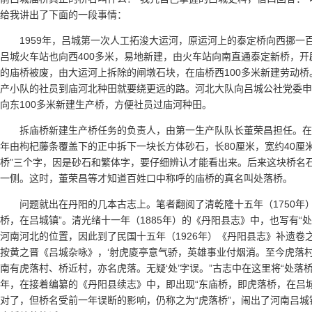
给我讲出了下面的一段事情：
1959年，吕城第一次人工拓浚大运河，原运河上的泰定桥向西挪一
吕城火车站也向西400多米，易地新建，由火车站向南直通泰定新桥，
的庙桥被废，由大运河上拆除的闸墩石块，在庙桥西100多米新建劳动
产小队的社员到庙河北种田就要绕更远的路。河北大队向吕城公社党委申
向东100多米新建生产桥，方便社员过庙河种田。
拆庙桥新建生产桥任务的负责人，由第一生产队队长董荣昌担任。
年由枸杞藤条覆盖下的正中拆下一块长方体砂石，长80厘米，宽约40厘米
桥”三个字，因是砂石和繁体字，要仔细辨认才能看出来。后来这块桥名
一侧。这时，董荣昌等才知道百姓口中称呼的庙桥的真名叫处落桥。
问题就出在丹阳的几本古志上。笔者翻阅了清乾隆十五年（1750年
桥，在吕城镇”。清光绪十一年（1885年）的《丹阳县志》中，也写有“
河南河北的位置，因此到了民国十五年（1926年）《丹阳县志》补遗卷之
按黄之晋《吕城杂咏》，‘射虎庱亭意气骄，英雄事业付烟消。至今虎落村
南有虎落村、桥近村，亦名虎落。无疑‘处’字误。”古志中在这里将“处落
年，在接着编纂的《丹阳县续志》中，即出现“东庙桥，即虎落桥，在吕
对了，但桥名受前一年误断的影响，仍称之为“虎落桥”，闹出了河南吕城