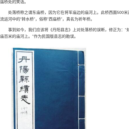
庙桥处的笑话。
处落桥称之谓东庙桥，因为它在将军庙边的庙河上。此桥西面500
流运河中的“转水桥”，俗称“西庙桥”，真名为祈年桥。
事到如今，我们应该将《丹阳县志》上对处落桥的误断，修正为：“
庙百米的庙河上。”作为民国版县志的勘误。