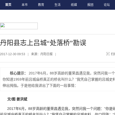
首页
本市
教育
生活
纸媒
报团
论坛
丹阳县志上吕城“处落桥”勘误
2017-12-30 09:53
|
来源：丹阳日报
|
扫
核心提示：
2017年6月，88岁高龄的董荣昌遇见我，突然问我一
你知道1959年前吕城庙桥真正的桥名叫什么？”我凭自己掌握的吕城史
伸出拇指。于是他给我讲出了下面的一段事情：
文/图 姜洪斌
2017年6月，88岁高龄的董荣昌遇见我，突然问我一个问题：“你是
前吕城庙桥真正的桥名叫什么？”我凭自己掌握的吕城史料，信口回答：“