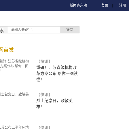
新闻客户端
登录
|
注册
索
网首发
【快讯】
重磅！江苏省级机构改
革方案公布 帮你一图读
懂！
【快讯】
烈士纪念日，致敬英
雄！
【快讯】