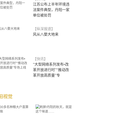
江苏公布上半年环境违
法案件典型，丹阳一家
单位被处罚
【纵深报道】
风从八婺大地来
【快讯】
“大型网络系列发布•改
革开放进行时”“推动改
革开放高质量”专
阳视觉