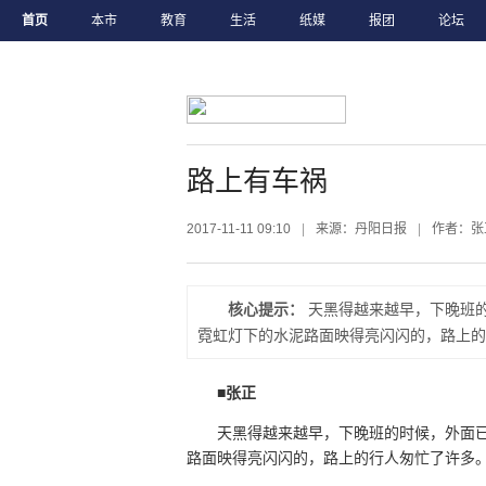
首页
本市
教育
生活
纸媒
报团
论坛
路上有车祸
2017-11-11 09:10
|
来源：丹阳日报
|
作者：张
核心提示：
天黑得越来越早，下晚班
霓虹灯下的水泥路面映得亮闪闪的，路上的
■张正
天黑得越来越早，下晚班的时候，外面
路面映得亮闪闪的，路上的行人匆忙了许多