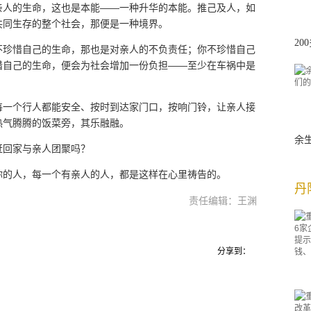
亲人的生命，这也是本能——一种升华的本能。推己及人，如
共同生存的整个社会，那便是一种境界。
2
不珍惜自己的生命，那也是对亲人的不负责任；你不珍惜自己
惜自己的生命，便会为社会增加一份负担——至少在车祸中是
每一个行人都能安全、按时到达家门口，按响门铃，让亲人接
热气腾腾的饭菜旁，其乐融融。
余
赶回家与亲人团聚吗？
你的人，每一个有亲人的人，都是这样在心里祷告的。
丹
责任编辑：王渊
分享到：