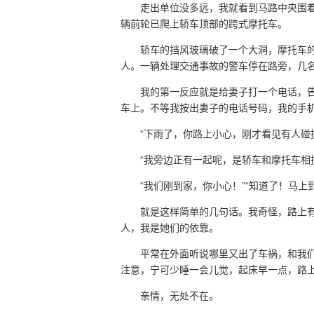
走出单位没多远，我就看到马路中央围
辆前轮已爬上轿车顶部的跨式摩托车。
轿车的挡风玻璃破了一个大洞，摩托车
人。一辆处理交通事故的警车停在路旁，几
我的第一反应就是给妻子打一个电话，
车上。不等我按出妻子的电话号码，我的手
“下雨了，你路上小心，刚才看见有人碰
“我旁边正有一起呢，是轿车和摩托车相
“我们刚到家，你小心！”“知道了！马上
就是这样简单的几句话。我奇怪，路上
人，我是她们的依靠。
平常在外面听说哪里又出了车祸，和我
注意，宁可少睡一会儿觉，起床早一点，路上
亲情，无处不在。