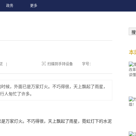
政务
更多
搜
本
正
|
扫描到手持设备
字号：
的时候，外面已是万家灯火。不巧得很，天上飘起了雨星，
行人匆忙了许多。
已是万家灯火。不巧得很，天上飘起了雨星，霓虹灯下的水泥
。