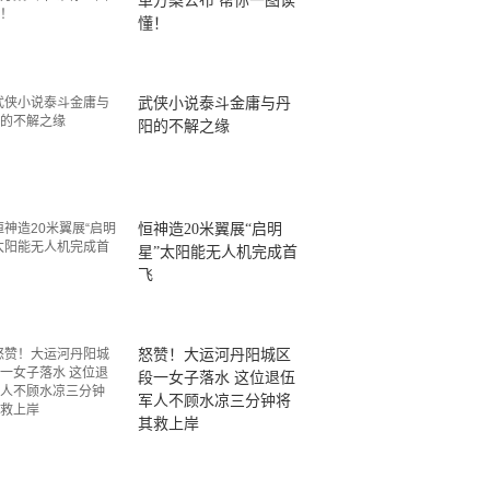
革方案公布 帮你一图读
懂！
武侠小说泰斗金庸与丹
阳的不解之缘
恒神造20米翼展“启明
星”太阳能无人机完成首
飞
怒赞！大运河丹阳城区
段一女子落水 这位退伍
军人不顾水凉三分钟将
其救上岸