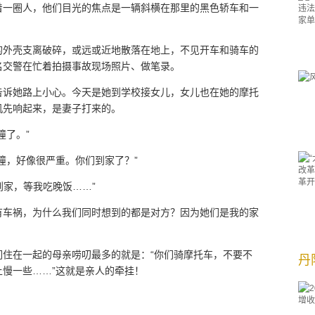
着一圈人，他们目光的焦点是一辆斜横在那里的黑色轿车和一
的外壳支离破碎，或远或近地散落在地上，不见开车和骑车的
名交警在忙着拍摄事故现场照片、做笔录。
告诉她路上小心。今天是她到学校接女儿，女儿也在她的摩托
机先响起来，是妻子打来的。
撞了。”
撞，好像很严重。你们到家了？”
到家，等我吃晚饭……”
有车祸，为什么我们同时想到的都是对方？因为她们是我的家
们住在一起的母亲唠叨最多的就是：“你们骑摩托车，不要不
丹
慢一些……”这就是亲人的牵挂！