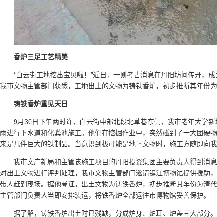
香炉三足工艺精美
“白云街工地挖出宝贝啦！”近日，一则考古消息在丹阳坊间传开，成
我市文物主管部门获悉，工地出土的文物为铸铁香炉，初步推断其年份为
铸铁香炉重见天日
9月30日下午两时许，白云街中部北段北草巷东侧，我市老年大学
雨进行下水道和化粪池施工。他们在挖掘作业中，突然碰到了一大团硬物
来是几件巨大的铁制品。当意识到极可能是地下文物时，施工方随即向我
我市文广新局和主管该施工项目的丹阳投资集团主要负责人得到消
对出土文物进行评判处理，我市文物主管部门邀请镇江博物馆提供援助，
带人赶到现场。据他考证，出土文物为铸铁香炉，初步推断其年份为清代
主管部门负责人当即安排装运，将铁香炉全部运往市博物馆妥善保护。
据了解，铸铁香炉出土时已残缺，分成炉身、炉耳、炉盖三大部分。炉