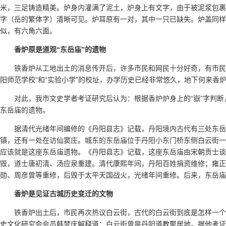
米，三足铸造精美。炉身内灌满了泥土，炉身上有文字，由于被泥浆包裹
字（岳的繁体字）清晰可见。炉耳原有一对，其中一只已缺失。炉盖同样
似，有六角六面。
香炉原是道观“东岳庙”的遗物
铁香炉从工地出土的消息传开后，许多市民和网民十分好奇，有市民
阳师范学校”和“实验小学”的校址，办学历史已经非常悠久，地下何来香
对此，我市文史学者考证研究后认为：根据香炉炉身上的“嶽”字判
东岳庙的遗物。
据清代光绪年间编修的《丹阳县志》记载，丹阳境内古代有三处东岳
镇，还有一处在访仙窦庄。城东的东岳庙位于丹阳小东门桥东侧白云街一
应该就是这座东岳庙遗物。《丹阳县志》记载，这座东岳庙由宋朝贡士谈
毁，道士唐初清、汤应泉重建。清代康熙年间，丹阳百姓捐资维修；雍正
勋、周彦曾等重修，后毁于太平天国战火，光绪年间重修。后来，东岳庙
香炉是见证古城历史变迁的文物
铁香炉出土后，市民再次热议白云街，古代的白云街到底是怎样一
史文化研究会会员韩梦庆解释道：白云街曾是丹阳道教聚居地。据他考证