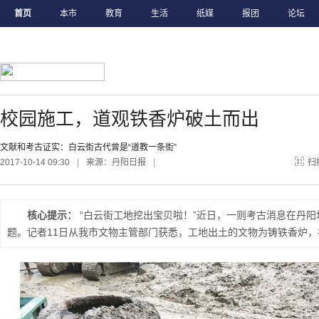
首页
本市
教育
生活
纸媒
报团
论坛
校园施工，道观铁香炉破土而出
文献和考古证实：白云街古代曾是“道教一条街”
2017-10-14 09:30
|
来源：丹阳日报
|
扫
核心提示：
“白云街工地挖出宝贝啦！”近日，一则考古消息在丹
题。记者11日从我市文物主管部门获悉，工地出土的文物为铸铁香炉