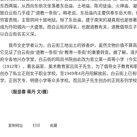
东西两端，从西向东依次坐落着东岳庙、土地庙、陈司徒庙、火神庙、凝
致白云街几乎成了“道教一条街”。韩老说，东岳庙内主要供奉东岳大帝
穷富贵贱，主管阴间十层地狱。除了东岳庙，建于南宋的凝真观也是很著
成为丹阳城内一大盛景。而白云街的得名，也跟道教有关，道教倡导庄子“
以白云街名实义深。
我市文史学者认为，白云街工地出土的铁香炉，虽然文物价值不算
它见证了白云街由“道教一条街”向“教育一条街”的重要转变。据了解，清光
府令各地兴办学堂，白云街的鸣凤书院由此改为官立第一高等小学（今实
（1912年），著名画家、美术教育家吕凤子先生，为了倡导女子教育和
创办了私立正则女子职业学校。至1949年4月丹阳解放前，白云街上已
学、正则艺专、明德小学等众多学校。而吕凤子先生创办的正则系列学校
（殷显春 蒋丹 文/摄）
复制网址
打印
收藏