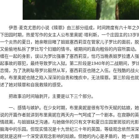
伊恩·麦克尤恩的小说《赎罪》由三部分组成，时间跨度有六十年之久
下田园时期，热爱写作的女主人公布里奥妮·塔利斯，一个庄园主的13岁
一个炎热的夏日，她亲眼目睹了姐姐塞西莉亚在管家儿子罗比的面前，脱
又偷偷地私拆了罗比写个妇姻的情书，被期间的直向粗俗的内容所震动。
缠在一起的身影，误以为罗比强暴了塞西莉亚，恰巧当晚表姐罗拉遭人强
起事故的罪犯，最终导致罗比入狱。第二阶段是1940年的二战期间，罗
恋情，为了洗刷耻辱罗比毅然从军，塞西莉亚也随之入伍。在残酷的战火
命。布里奥妮也随之陷入深深的自责和愧疚中，无法赎罪。第三阶段也就
述了她对赎罪和自我救赎的感受。
把故事沿时间轴剥开，主要是以下三个部分。
一、感情与嫉妒。在少女时期，布里奥妮是很有写作天赋的姑娘，
说的开篇作者就讲到布里奥妮在两天内一气呵成了一个剧本。在寂静的英
情疏离，与姐姐缺乏沟通，与她做伴的只有文字和夏日庄园里斑驳的光影
脑海中的乐园。但现实情况是十九世纪三十年的英国，等级观念依然深深
妮就是这样一个深受该观念影响的姑娘。但她的内心是矛盾的，她一方面