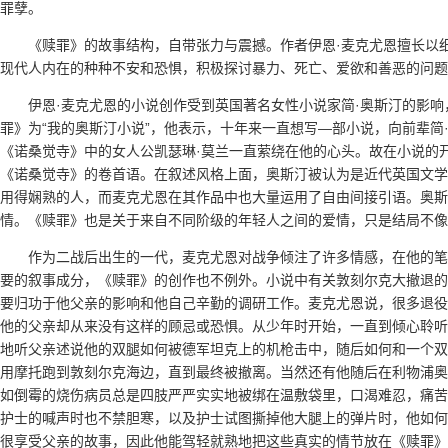
罪孽。
《赎罪》的故事结构，自带张力与震撼。作者伊恩·麦克尤恩擅长以
现代人内在的种种不安和恐惧，积极探讨暴力、死亡、爱欲和善恶的问题
伊恩·麦克尤恩的小说创作受到英国著名女性小说家简·奥斯汀的影
罪》为“我的奥斯汀小说”，他表示，十年来一直想写—部小说，向前辈简
《诺桑觉寺》中的女人公凯瑟琳·莫兰一直萦绕在他的心头。故在小说的
《诺桑觉寺》的卷首语。在叙述风格上面，奥斯汀被认为是近代英国文学
用得娴熟的人，而麦克尤恩在其作品中也大量运用了自由间接引语。奥斯
情。《赎罪》也是关于来自不同阶级的年轻人之间的爱情，只是结局不像
作为二战后出生的一代，麦克尤恩对战争倾注了许多情感，在他的
要的叙事成分，《赎罪》的创作也不例外。小说中有关敦刻尔克大撤退的
要归功于他父亲的影响和他自己辛勤的调研工作。麦克尤恩说，很多退役
他的父亲却从来没有这样的顾忌或恐惧。从少年时开始，一直到倾心聆听
地听父亲述说他的双腿如何被德军坦克上的机枪击中，随后如何和一个双
用摩托跑到敦刻尔克海边，直到最终被撤离。当然还有他随后在利物浦奥
如倒霉的烧伤病员总是四肢严严实实地被绑在温敷袋里，口渴难忍，痛苦
护士的喊声时也不禁胆寒，以及护士试图撕掉他大腿上的弹片时，他如何
很享受父亲的故事，因此他能驾轻就熟地把这些真实的情节放在《赎罪》