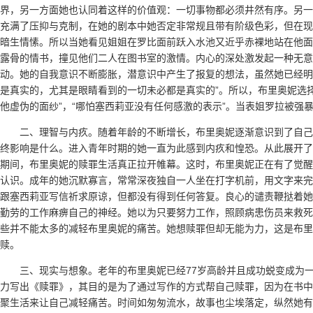
界，另一方面她也认同着这样的价值观：一切事物都必须井然有序。另一
充满了压抑与克制，在她的剧本中她否定非常规且带有阶级色彩，但在现
暗生情愫。所以当她看见姐姐在罗比面前跃入水池又近乎赤裸地站在他面
露骨的情书，撞见他们二人在图书室的激情。内心的深处激发起一种无意
动。她的自我意识不断膨胀，潜意识中产生了报复的想法，虽然她已经明
是真实的，尤其是眼睛看到的一切未必都是真实的”。所以，布里奥妮选
他虚伪的面纱”，“哪怕塞西莉亚没有任何感激的表示”。当表姐罗拉被强
二、理智与内疚。随着年龄的不断增长，布里奥妮逐渐意识到了自
终影响是什么。进入青年时期的她一直为此感到内疚和惶恐。从此展开了
期间，布里奥妮的赎罪生活真正拉开帷幕。这时，布里奥妮正在有了觉醒
认识。成年的她沉默寡言，常常深夜独自一人坐在打字机前，用文字来完
跟塞西莉亚写信祈求原谅，但都没有得到任何答复。良心的谴责鞭挞着她
勤劳的工作麻痹自己的神经。她以为只要努力工作，照顾病患伤员来救死
些并不能太多的减轻布里奥妮的痛苦。她想赎罪但却无能为力，这是布里
赎。
三、现实与想象。老年的布里奥妮已经77岁高龄并且成功蜕变成为
力写出《赎罪》，其目的是为了通过写作的方式帮自己赎罪，因为在书中
聚生活来让自己减轻痛苦。时间如匆匆流水，故事也尘埃落定，纵然她有