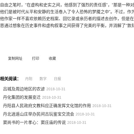
自由之笔时，“在虚构和史实之间，他感到了强烈的责任感”，“那是一种
他们是被时代从平和安静的生活卷入了令人恐怖的梦魇之中”。不过，作
他作家一样不喜欢依赖历史档案、回忆录或亲历者的描述去创作，但是在
恩通过想象在历史事件和虚构叙事之间获得了完美的平衡，并消解了“敦刻
复制网址
打印
收藏
相关阅读：
丹阳
数字
日报
吕城及周边地区的农谚
2018-10-31
丹化集团的发展变迁
2018-10-31
丹阳县人民政府文教科应正确发挥文化馆的作用
2018-10-31
丹北逍遥山庄举办民间古玩鉴宝交流会
2018-10-31
窦尚书的一片孝心：窦庄庙的传说
2018-10-31