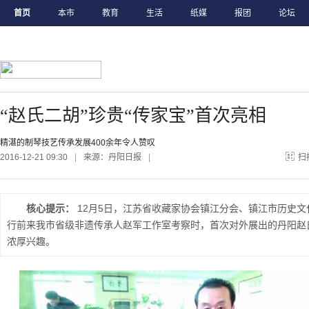
首页
本市
教育
生活
纸媒
报团
论坛
“赵氏二胡”珍贵“传家宝”首次亮相
精湛的制琴技艺传承发展400余年令人赞叹
2016-12-21 09:30
|
来源：丹阳日报
|
扫
核心提示：
12月5日，江苏省收藏家协会镇江分会、镇江市历史
行前来我市省级非遗传承人赵军工作室考察时，首次对外展出的丹阳赵氏
浓厚兴趣。