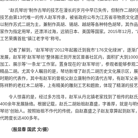
“赵氏琴坊”制作古琴的技艺在漫长的岁月中早已失传，但制作二胡
技艺由第13代唯一的传人赵军传承，被省政府公布为江苏省非物质文化遗
以制作苏式二胡为主，兼制作高胡、锡胡、越胡等各种特色胡琴，其作品
家作为指定用琴，还漂洋过海，远销日本、美国等国家。2015年12月，
工艺荣膺首批“镇江老字号”称号。
记者了解到，“赵军琴坊”2012年起搬迁到我市“176文化绿洲”，
发展，赵军将“赵军琴坊”整体搬迁到开发区普善社区内，面积扩大到100
加工、展示等“一条龙”工作室。置身现在的“赵军琴坊”，参观者能够参
精品二胡。尤其令人瞩目的是，琴坊新增了赵氏二胡历史文化展示区，展
时期的代表作，其中有赵军的曾祖父赵立唐制作的清代古琴，有赵军父亲
陈祥黔的老红木二胡等，上有精美的雕刻工艺和题款，体现了精湛的技艺
令人惊喜的是，经过多方找寻，赵军从丹北镇老家找到了祖传的赵氏
400余年发展脉络。根据记载，赵氏二胡始祖赵嘉盛，字善厚，就是与明代
琴坊”创始人。按照始祖不作代的传统，自赵嘉盛之子赵友章算起到赵军，
代跨度长达400多年。
（殷显春 国武 文/摄）