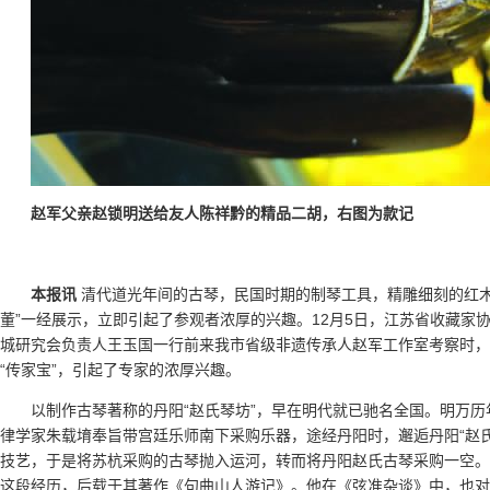
赵军父亲赵锁明送给友人陈祥黔的精品二胡，右图为款记
本报讯
清代道光年间的古琴，民国时期的制琴工具，精雕细刻的红木
董”一经展示，立即引起了参观者浓厚的兴趣。12月5日，江苏省收藏家
城研究会负责人王玉国一行前来我市省级非遗传承人赵军工作室考察时，
“传家宝”，引起了专家的浓厚兴趣。
以制作古琴著称的丹阳“赵氏琴坊”，早在明代就已驰名全国。明万
律学家朱载堉奉旨带宫廷乐师南下采购乐器，途经丹阳时，邂逅丹阳“赵
技艺，于是将苏杭采购的古琴抛入运河，转而将丹阳赵氏古琴采购一空。
这段经历，后载于其著作《句曲山人游记》。他在《弦准杂谈》中，也对