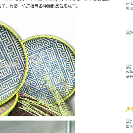
筛子、竹篓、竹扁担等各种篾制品就形成了。
丹