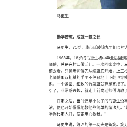
马更生
勤学苦练，成就一技之长
马更生，71岁，我市延陵镇九里旧县村
1963年，18岁的马更生初中毕业后
师傅，总是在村口做活儿。一次回家途中，
前去看。只见老师傅先从编篮底开始，上三
老师傅那双粗糙的手里不停歇地上下翻飞穿
系，一个紧密、细致的竹菜篮就算是完成了
引了，非常感兴趣，就走上前向老师傅请教了
在那之后，当时还是小伙子的马更生没
浓，便也开始慢慢地教他些简单的编法儿。
学得比那人好，便更用心教我。”
马更生说，篾匠的第一功夫是备篾。篾