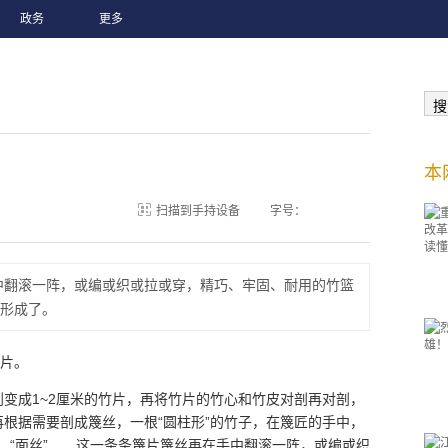
政务
更多
搜
？
本
扫描到手持设备
字号：
中翻滚一阵，或编或织或拉或穿，精巧、牢固、耐用的竹篮
形成了。
竹片。
变成1~2厘米的竹片，再将竹片的竹心和竹皮对剖再对剖，
根据需要剖成篾丝，一根“圆柱形”的竹子，在篾匠的手中，
”、“面丝”……这一条条篾片篾丝再在手中翻滚一阵，或编或织