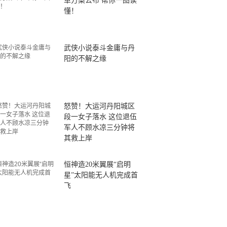
革方案公布 帮你一图读
懂！
武侠小说泰斗金庸与丹
阳的不解之缘
怒赞！大运河丹阳城区
段一女子落水 这位退伍
军人不顾水凉三分钟将
其救上岸
恒神造20米翼展“启明
星”太阳能无人机完成首
飞