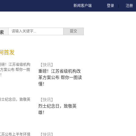
新闻客户端
登录
|
注册
索
网首发
【快讯】
重磅！江苏省级机构改
革方案公布 帮你一图读
懂！
【快讯】
烈士纪念日，致敬英
雄！
【快讯】