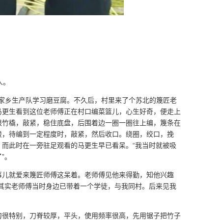
人。
回到家乡生产队学习磨豆腐。不久后，村里来了个苏北的篾匠老
马更生看到这位老师傅正在村口编菜篮儿，心生好奇，便走上
根竹橇，敲紧，稳住底盘，后围着边一圈一圈往上编，篾条在
梭，待编到一定程度时，敲紧，然后收口。绕圈，绞口，挽
。而此时在一旁驻足观看的马更生早已看呆。“我当时就被吸
”。
事儿就爱来篾匠师傅这呆着。老师傅见他来得勤，知他兴趣
“其实老师傅当时身边已带着一个学徒，与我同村。后来见我
刀很特别，刀脊较厚，平头，使用频率很高，先用锯子把竹子