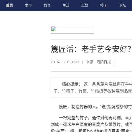
首页
本市
教育
生活
纸媒
报团
论坛
篾匠活：老手艺今安好
2016-11-16 10:23
|
来源：丹阳日报
|
核心提示：
这一条条篾片篾丝再在手
子、竹筛子、竹篓、竹扁担等各种篾制品就
篾匠，制造竹器的人。“篾”指劈成条的
一根完整的竹子，通过对剖再对剖，直到
剖成一毫米左右厚度的青篾片及黄篾片，或再
像“拉面”一般，粗细均匀地变成近百条“面片