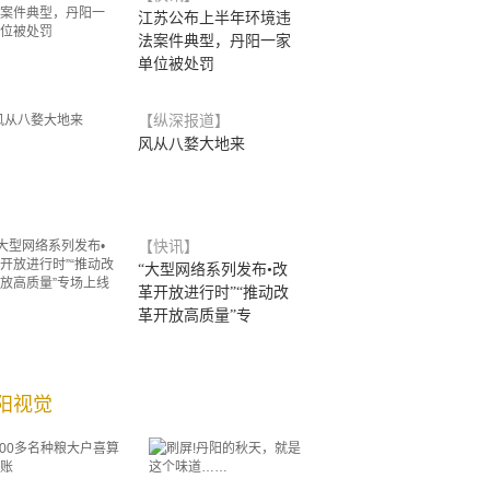
江苏公布上半年环境违
法案件典型，丹阳一家
单位被处罚
【纵深报道】
风从八婺大地来
【快讯】
“大型网络系列发布•改
革开放进行时”“推动改
革开放高质量”专
阳视觉