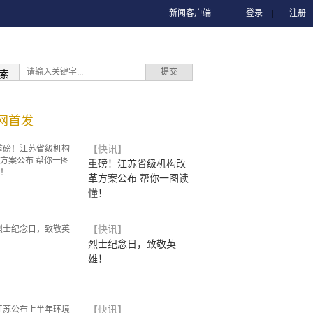
新闻客户端
登录
|
注册
索
网首发
【快讯】
重磅！江苏省级机构改
革方案公布 帮你一图读
懂！
【快讯】
烈士纪念日，致敬英
雄！
【快讯】