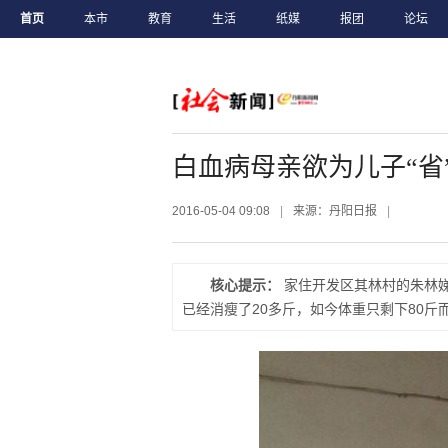
首页
本市
教育
生活
纸媒
报团
论坛
白血病母亲欲为儿子“省
2016-05-04 09:08
|
来源：丹阳日报
|
核心提示：
家住开发区其林村的朱林
已经消瘦了20多斤，如今体重只剩下80斤