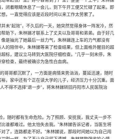
电动车赶往厂里。好不容易到了厂里，整整一个上午，朱林娣
当，闭着眼睛休息了一会儿，到下午开工便又忙碌了起来。即
它想，一直觉得应该是近段时间以来工作太劳累了。
并未“起效”，不久后的一天，她突然觉得身体一阵发冷，然
的帮助下，朱林娣才联系上了丈夫以及哥哥和弟弟。由于好几
，像是抽光了她最后一丝力气，朱林娣连上车的力气都没有
亲人的陪伴中，朱林娣等来了检查结果，但上面格外醒目的超
重超标，建议立马转到大医院仔细检查。”几乎一刻未停，朱
骨穿检查，最终被确诊为急性白血病。
娣的哥哥都沉默了，一方面是病情来势汹汹，蔓延迅速，随时
富裕，家中还有个正在读大学的儿子，经济压力十分沉重。面
家人不得不选择“退一步”，将朱林娣转回丹阳市人民医院治
凶险，随时都有生命危险。为了照顾、安抚我，我丈夫一步不
里比谁都难过。他太怕失去我。”朱林娣告诉记者，当医生将
不对了，连路都走不好。”朱林娣说，那段时间她以为自己闯
像刀割一样。为了不让自己留下遗憾，朱林娣勉强收拾心情，