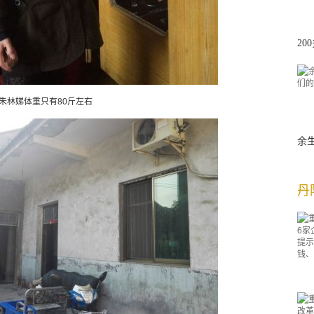
2
朱林娣体重只有80斤左右
余
丹