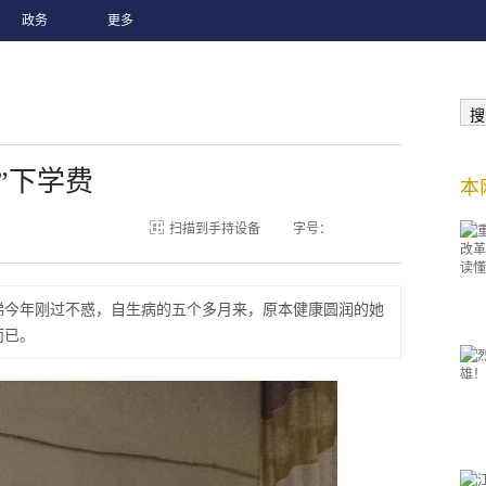
政务
更多
搜
”下学费
本
扫描到手持设备
字号：
娣今年刚过不惑，自生病的五个多月来，原本健康圆润的她
而已。