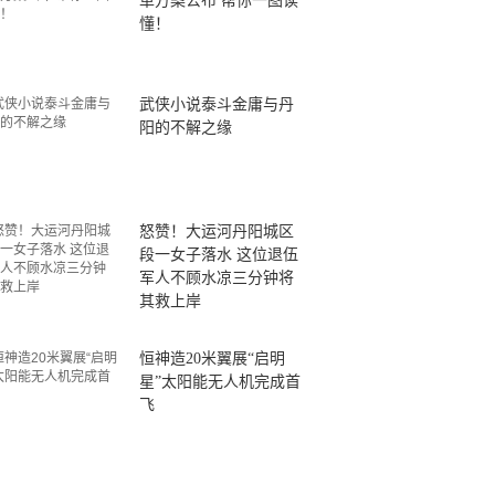
革方案公布 帮你一图读
懂！
武侠小说泰斗金庸与丹
阳的不解之缘
怒赞！大运河丹阳城区
段一女子落水 这位退伍
军人不顾水凉三分钟将
其救上岸
恒神造20米翼展“启明
星”太阳能无人机完成首
飞