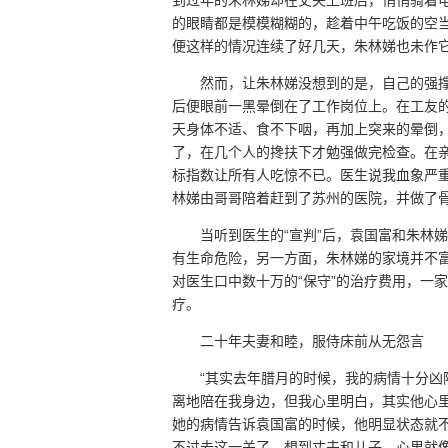
到过年的朱林娣却在丈夫上班后，悄悄骑着
的眼睛都是模模糊糊的，趁着中午吃饭的空
便这样的情况连续了好几天，朱林娣也未作
然而，让朱林娣没想到的是，自己的强撑
后便眼前一黑晕倒在了工作岗位上。在工友
天身体不适、食不下咽，再加上突来的晕倒
了，在几个人的搀扶下才勉强做完检查。在
标指数让所有人吃惊不已。医生说我血象严
林娣由哥哥陪着赶到了苏州的医院，并做了
当听到医生的“宣判”后，袁国富和朱林
有生命危险，另一方面，朱林娣的家境并不
对医生口中数十万的“保守”的治疗费用，一
疗。
二十年夫妻和睦，服侍床前从无怨言
“其实去年腊月的时候，我的病情十分
离地陪在我身边，但我心里明白，其实他心
她的病情告诉袁国富的时候，他明显状态就
不过去这一关了，想到丈夫和儿子，心里就