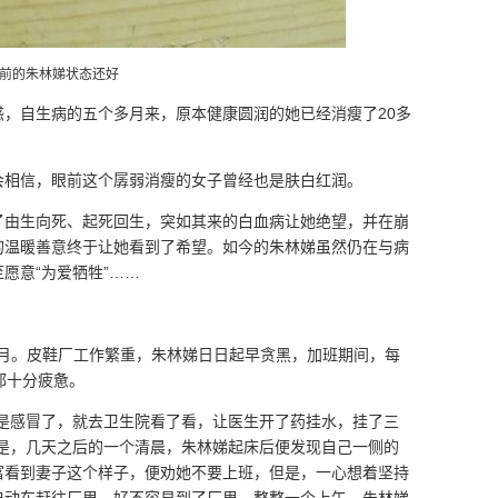
前的朱林娣状态还好
，自生病的五个多月来，原本健康圆润的她已经消瘦了20多
会相信，眼前这个孱弱消瘦的女子曾经也是肤白红润。
了由生向死、起死回生，突如其来的白血病让她绝望，并在崩
的温暖善意终于让她看到了希望。如今的朱林娣虽然仍在与病
愿意“为爱牺牲”……
四个月。皮鞋厂工作繁重，朱林娣日日起早贪黑，加班期间，每
都十分疲惫。
为是感冒了，就去卫生院看了看，让医生开了药挂水，挂了三
但是，几天之后的一个清晨，朱林娣起床后便发现自己一侧的
富看到妻子这个样子，便劝她不要上班，但是，一心想着坚持