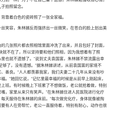
儿子拍照留念。
，背靠着白色的瓷砖照了一张全家福。
一丝笑容，朱林娣反而强挤出一丝微笑，在苍白的脸上划出美
拍的几张照片都去照相馆里面冲洗了出来，并且包好了封面，
快就不在了，所以坚持要和他们照相，因为我想着有了照
心里也就不遗憾了。”说到丈夫袁国富，朱林娣不禁流露出幸
足够了，没有遗憾。”据朱林娣讲述，从前袁国富的家境不
实、善良。“人人都羡慕我家，我们夫妻二十几年从来没有吵
福。”她回忆说，“记忆里最幸福的时候是从前早上刚起床，
发上班。有时候晚上下班累了不想做饭，老公就抢着做，特别
过嘴，家里从来只有笑声。”在朱林娣住进人民医院进行化疗
，每天服侍在朱林娣的床前。“每次做完化疗，身体就像被掏
需要有人在旁帮忙，老公一直服侍着，特别有耐心，动作也很