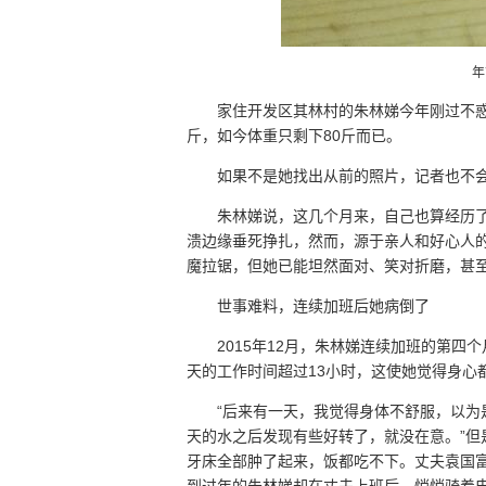
年
家住开发区其林村的朱林娣今年刚过不惑
斤，如今体重只剩下80斤而已。
如果不是她找出从前的照片，记者也不
朱林娣说，这几个月来，自己也算经历
溃边缘垂死挣扎，然而，源于亲人和好心人
魔拉锯，但她已能坦然面对、笑对折磨，甚至
世事难料，连续加班后她病倒了
2015年12月，朱林娣连续加班的第
天的工作时间超过13小时，这使她觉得身心
“后来有一天，我觉得身体不舒服，以
天的水之后发现有些好转了，就没在意。”
牙床全部肿了起来，饭都吃不下。丈夫袁国