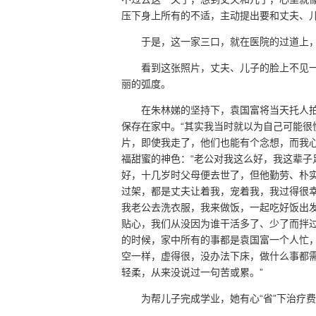
压下身上所有的不适，主动提出要和丈夫、
于是，这一家三口，就在医院的过道上
看到这张照片，丈夫、儿子的脸上不见
丽的弧度。
在朱林娣的坚持下，袁国富将当天托人
保存在家中。“其实我当时就以为自己可能很
片，即使我走了，他们也能有个念想，而我
福甜蜜的神色：“老公对我这么好，我这辈子
好，十几岁时父母便去世了，但他勤劳、朴
过架，都是丈夫让着我，宠着我，我过得很幸
我老公去洗衣服，我来做饭，一起吃好饭出
贴心，我们从没因为谁干活多了、少了而拌
的时候，家中所有的事都是袁国富一个人忙
空一样，虚得很，没办法下床，做什么事都
轻柔，从来没说过一句苦或累。”
为帮儿子完成学业，她有心“省”下治疗费