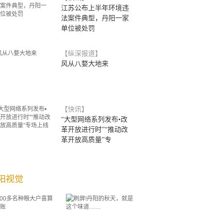
江苏公布上半年环境违
法案件典型，丹阳一家
单位被处罚
【纵深报道】
风从八婺大地来
【快讯】
“大型网络系列发布•改
革开放进行时”“推动改
革开放高质量”专
阳视觉