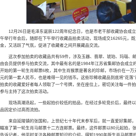
12月26日是毛泽东诞辰122周年纪念日，也是市老干部收藏协会成
午举行年会后，随即在下午举行收藏品拍卖活动，现场成交16265元，
金，又活跃了气氛，促进了收藏者之间开展藏品交流。
这次参加拍卖的收藏品共有59件，涉及玉器、翡翠、琥珀、玛瑙、
由会员提供参与拍卖交流，其中最有名的是1984年江苏省集邮协会成立的
开始的第一轮生肖邮票6枚，其中生肖猴票是著名的珍邮，市场价在一万
元的第一套人民币，也是难得一见的钱币。这些珍稀收藏品到底将“花落
拍卖的收藏爱好者每人领取了一个号牌，坐在座位上，密切关注每一件拍
参与主持了这次拍卖活动。
现场高潮迭起，一些起拍价较低的拍品，在经过多轮竞价后，最终
品因定价过高而流拍。
来自延陵镇的张国和，上世纪七十年代末参军后，就一直爱好集邮
瞄准了第一轮生肖马邮票十二方连邮票。最终，这件邮票以80元起拍，张
告诉记者，他平时关注各种邮票知识的介绍，得知1990年版生肖马邮票