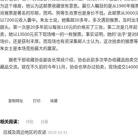
为这个缘故，他认为这邮票收藏很有意思。最引人瞩目的是从1980年猴
肖猴票是著名的珍邮，而鸡、狗等生肖票也是身价不低。此邮票从3000
以7200元收入囊中。朱女士说，她集邮20多年，多次遇到猴票，及时
甜头。第一次是20多年前以每张110元的价格买了三张，第二次是几年
卖，她以13500元买下现场唯一的一枚猴票。事实证明，她的“出手”是
场价，还是获利丰厚。而现场也有资深集邮人士认为，这次拍卖的猴票等生
朱女士是本场竞拍最大的赢家。
据老干部收藏协会副会长常歧介绍，协会此前多次举办收藏品拍卖
藏品交流。就在不久前的今年11月，协会也举办过拍卖，现场成交1400
复制网址
打印
收藏
相关阅读：
丹阳
日报
吕城及周边地区的农谚
2018-10-31