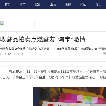
首页
本市
教育
生活
纸媒
报团
论坛
收藏品拍卖点燃藏友“淘宝”激情
老干部收藏协会年终拍卖成交1.6万余元，1980年版猴票等6枚生肖邮票以7200元落
2015-12-31 09:21
|
扫
核心提示：
12月26日是毛泽东诞辰122周年纪念日，也是市老干
当天，该协会上午举行年会后，随即在下午举行收藏品拍卖活动，现场成交