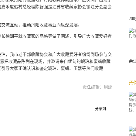
的嘉禾度假村总经理陈智强是江苏省收藏家协会镇江分会副会
2
的交流互动，推动丹阳收藏事业向纵深发展。
院长徐湖平就收藏家的品格等做了阐述，引导广大收藏爱好者
关注，我市老干部收藏协会和广大收藏爱好者纷纷到场参与交
特意把收藏品陈列在现场，并邀请来自缅甸的琥珀和蜜蜡收藏
余
又引导大家正确认识和鉴定琥珀、蜜蜡、玉器等热门收藏
丹
责任编辑：周娜
分享到：