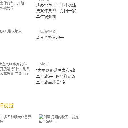
江苏公布上半年环境违
法案件典型，丹阳一家
单位被处罚
【纵深报道】
风从八婺大地来
【快讯】
“大型网络系列发布•改
革开放进行时”“推动改
革开放高质量”专
阳视觉