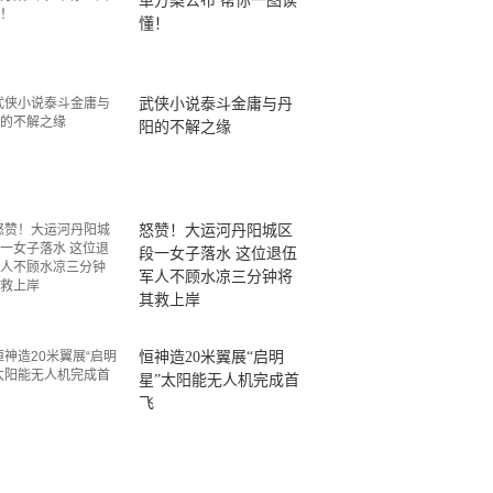
革方案公布 帮你一图读
懂！
武侠小说泰斗金庸与丹
阳的不解之缘
怒赞！大运河丹阳城区
段一女子落水 这位退伍
军人不顾水凉三分钟将
其救上岸
恒神造20米翼展“启明
星”太阳能无人机完成首
飞