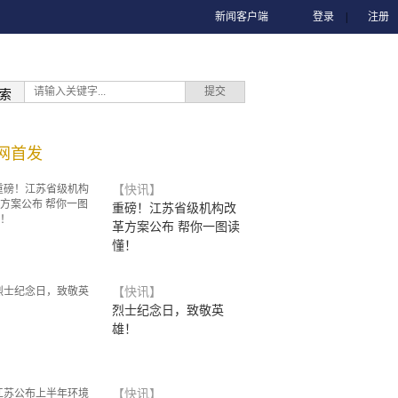
新闻客户端
登录
|
注册
索
网首发
【快讯】
重磅！江苏省级机构改
革方案公布 帮你一图读
懂！
【快讯】
烈士纪念日，致敬英
雄！
【快讯】