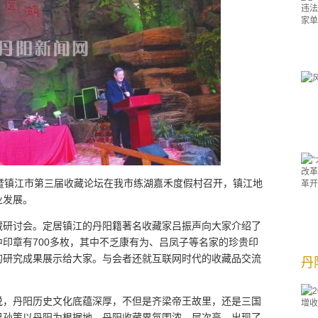
暨镇江市第三届收藏论坛在我市练湖嘉禾度假村召开，镇江地
业发展。
藏研讨会。定居镇江的丹阳籍著名收藏家吕振声向大家介绍了
印章有700多枚，其中不乏康有为、吕凤子等名家的珍贵印
的研究成果展示给大家。与会者还就互联网时代的收藏品交流
丹
说，丹阳历史文化底蕴深厚，不但是齐梁帝王故里，还是三国
兄孙策以丹阳为根据地。丹阳收藏界氛围浓、层次高，出现了