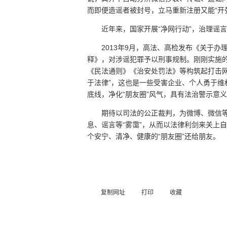
而即便造谣者被封号，立马重新注册又能“开
近年来，国家开展“净网行动”，治理谣
2013年9月，高法、高检发布《关于
释》，对涉谣犯罪予以刑事规制。刚刚实施的
《民法通则》《治安处罚法》等构筑起打击
于法律”，这也是一些受害企业、个人勇于
底线，净化“朋友圈”风气，具有法治警示意
期待以司法的公正裁判，为微博、微信
息、谣言等“雾霭”，从而以法律利剑来关上
个安宁、清净、健康的“朋友圈”还给朋友。
复制网址
打印
收藏