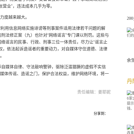
张营业”，违法成本几乎为零。
言力度越来越大。
2
办理利用信息网络实施诽谤等刑事案件适用法律若干问题的解
刑法修正案（九）也针对“网络谣言”专门课以刑罚。这些与
网络谣言的民事、行政、刑事三位一体责任，尽力让“谣言止
维权，依法起诉造谣者的重要动力，对自媒体守住道德、法律
义。
余
等自媒体自律、守法敲响警钟，驱除泛滥猖獗的虚假不实信
自媒体传谣、造谣之门，保护合法权益，维护网络环境，将一
丹
责任编辑：姜耶妮
分享到：