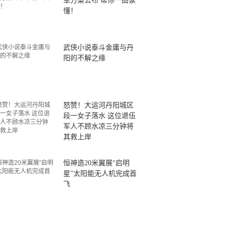
革方案公布 帮你一图读
懂！
武侠小说泰斗金庸与丹
阳的不解之缘
怒赞！大运河丹阳城区
段一女子落水 这位退伍
军人不顾水凉三分钟将
其救上岸
恒神造20米翼展“启明
星”太阳能无人机完成首
飞