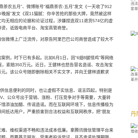
鼎茶农五月”、微博账号“福鼎茶农-五月”发文《一天收了912
今晚报”发文《双11猫腻：你辛苦抢的那些大牌，竟然被这样
均无相应的论据和论证过程，涉嫌捏造双11退货574亿的虚
诽谤，诋毁电商平台、淘宝高管商誉。
微信微博上广泛流传，对原告阿里巴巴公司商誉造成了较大不
案例，时下已有多起。比如6月1日，因“6翅8腿怪鸡”等网络
庭，索赔350万元。近日，王健林也怒告冒名造谣、攻击淘宝
0万元。该公众号随即删除相关不实文字，并向王健林道歉求
提供信息便利的同时，也让虚假不实信息、谣言四起，特别是
大V、公众号出于营销、涨粉、打压竞争对手等需要，大量转
不惜添油加醋、传谣造谣。而在互联网环境下，信息传播极为
瞬间抵达用户，严重损害到合法权益和互联网秩序，把“朋友
丹
证难、维权渠道不畅和违法成本低廉。拿腾讯微信管理平台来
问题，而要基于网友、受害者投诉举证，且不承诺处理期限，