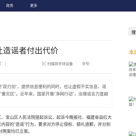
政务
更多
搜
让造谣者付出代价
本
军
|
扫描到手持设备
字号：
“双刃剑”，提供信息便利的同时，也让虚假不实信息、谣
重灾区”。近年来，国家开展“净网行动”，治理谣言力度越
区、宝山区人民法院提起诉讼，起诉今晚报社、福建省益红大
内容的“造谣”行为，要求对方停止侵权、赔礼道歉，并分别
前对两案均已立案。