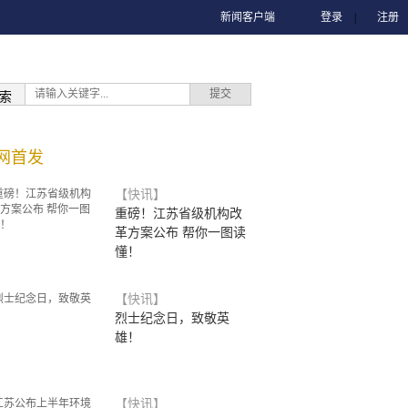
新闻客户端
登录
|
注册
索
网首发
【快讯】
重磅！江苏省级机构改
革方案公布 帮你一图读
懂！
【快讯】
烈士纪念日，致敬英
雄！
【快讯】