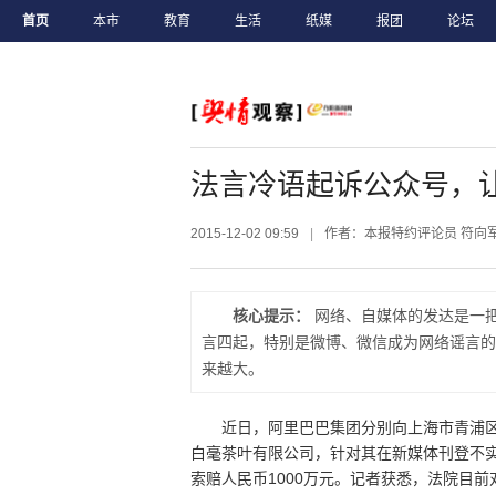
首页
本市
教育
生活
纸媒
报团
论坛
法言冷语起诉公众号，
2015-12-02 09:59
|
作者：本报特约评论员 符向
核心提示：
网络、自媒体的发达是一把
言四起，特别是微博、微信成为网络谣言的“
来越大。
近日，阿里巴巴集团分别向上海市青浦
白毫茶叶有限公司，针对其在新媒体刊登不实
索赔人民币1000万元。记者获悉，法院目