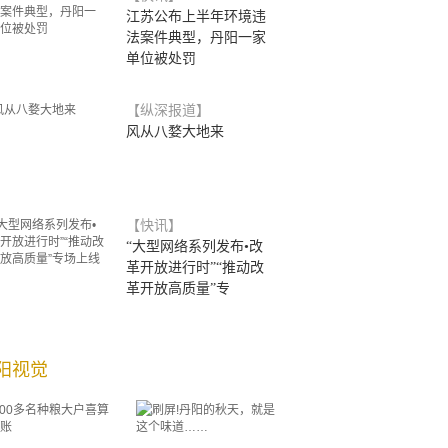
江苏公布上半年环境违
法案件典型，丹阳一家
单位被处罚
【纵深报道】
风从八婺大地来
【快讯】
“大型网络系列发布•改
革开放进行时”“推动改
革开放高质量”专
阳视觉