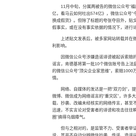
11月中旬，分属两被告的微信公众号“福
亿，看马云如何吐出574亿》，微信公众号“
换成假货》。但除了标题的夸张夺目外，贴文
假事实，或在没有事实依据的情况下，进行
上述贴文发表后，被多家网站转载并在
利影响。
因微信公众号涉嫌造谣诽谤被起诉索赔的
谣言，肯德基将第一批10个微信账号告上法
的微信公众号“顶尖企业家思维”，索赔100
情。
网络、自媒体的发达是一把“双刃剑”，
微博、微信成为网络谣言的“重灾区”，许多
载、抄袭、改编未经核实的网络传言，甚至
迅速，不实言论对受害者的诽谤和攻击往往
圈”搞得乌烟瘴气。
但与之相对的，是监管不力、受害者举
说，其并不自动分辨微信抄袭、传谣、造谣