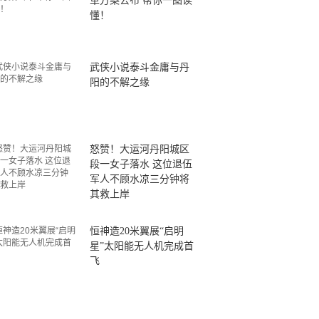
革方案公布 帮你一图读
懂！
武侠小说泰斗金庸与丹
阳的不解之缘
怒赞！大运河丹阳城区
段一女子落水 这位退伍
军人不顾水凉三分钟将
其救上岸
恒神造20米翼展“启明
星”太阳能无人机完成首
飞