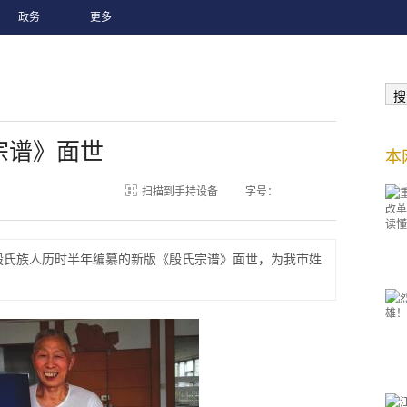
政务
更多
搜
宗谱》面世
本
扫描到手持设备
字号：
殷氏族人历时半年编纂的新版《殷氏宗谱》面世，为我市姓