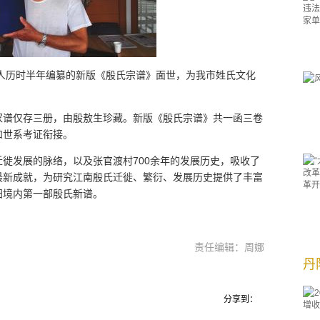
人历时半年编纂的新版《殷氏宗谱》面世，为我市姓氏文化
家谱仅存三册，由殷敖生珍藏。新版《殷氏宗谱》共一函三卷
和世系考证衔接。
徙发展的脉络，以及张官渡村700余年的发展历史，吸收了
最新成就，为研究江南殷氏迁徙、繁衍、发展历史提供了丰富
阳境内第一部殷氏新谱。
责任编辑：周娜
丹
分享到：