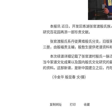
本报讯 近日，开发区练湖张官渡殷氏族
研究百花园再添一部珍贵文献。
张官渡殷氏系丹徒黄墟殷氏分支，旧版
三册，由殷福贵主编，殷敖生提供老谱资料
本次续谱详细记载了张官渡村殷氏一脉迁
当今家谱文化成果以及国内殷氏文化研究的
的资料。这部新谱，是新中国建立之后，丹
（冷金华 殷显春 文/摄）
复制网址
打印
收藏