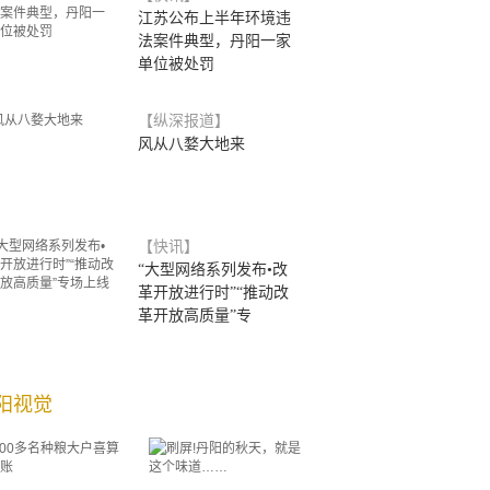
江苏公布上半年环境违
法案件典型，丹阳一家
单位被处罚
【纵深报道】
风从八婺大地来
【快讯】
“大型网络系列发布•改
革开放进行时”“推动改
革开放高质量”专
阳视觉