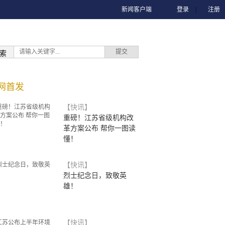
新闻客户端
登录
|
注册
索
网首发
【快讯】
重磅！江苏省级机构改
革方案公布 帮你一图读
懂！
【快讯】
烈士纪念日，致敬英
雄！
【快讯】