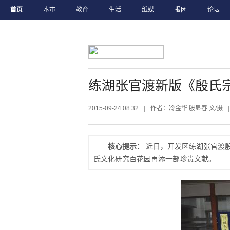
首页
本市
教育
生活
纸媒
报团
论坛
练湖张官渡新版《殷氏
2015-09-24 08:32
|
作者：冷金华 殷显春 文/摄
|
核心提示：
近日，开发区练湖张官渡
氏文化研究百花园再添一部珍贵文献。