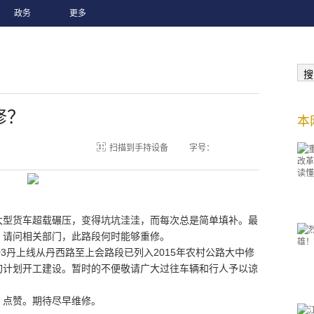
政务
更多
搜
修？
本
扫描到手持设备
字号：
型货车超载碾压，变得坑坑洼洼，而每次总是简单填补。最
，请问相关部门，此路段何时能够重修。
丹上线从丹西路至上会路段已列入2015年农村公路大中修
旬计划开工建设。暂时的不便敬请广大过往车辆和行人予以谅
点赞。期待尽早维修。