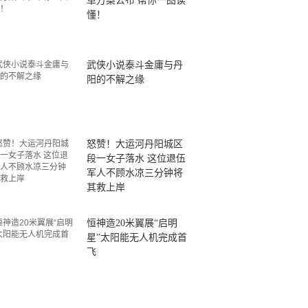
革方案公布 帮你一图读
懂！
武侠小说泰斗金庸与丹
阳的不解之缘
怒赞！大运河丹阳城区
段一女子落水 这位退伍
军人不顾水凉三分钟将
其救上岸
恒神造20米翼展“启明
星”太阳能无人机完成首
飞