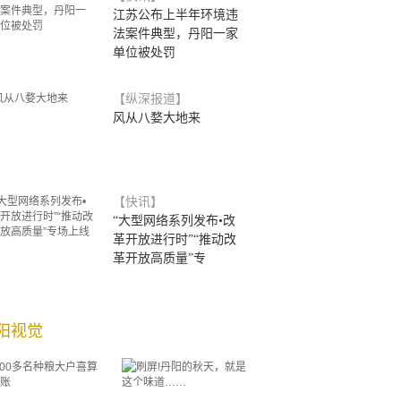
江苏公布上半年环境违
法案件典型，丹阳一家
单位被处罚
【纵深报道】
风从八婺大地来
【快讯】
“大型网络系列发布•改
革开放进行时”“推动改
革开放高质量”专
阳视觉