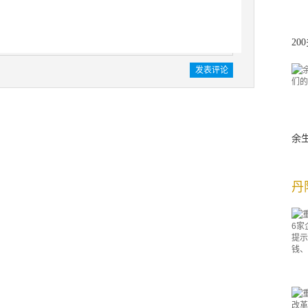
2
余
丹