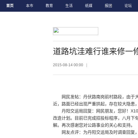
首页
本市
教育
生活
纸媒
报团
论坛
道路坑洼难行谁来修一
2015-08-14 00:00
|
网民发帖：丹伏路南岗前村路段，由于大
近，路面已经出现严重拱起，存在较大隐患
丹阳交运局回复：网民朋友，您好！X103
改造计划。目前已完成招投标程序，八月下
解。再次感谢您对公路事业的关心和支持。
网友点评：为丹阳交运局及时调查回复，