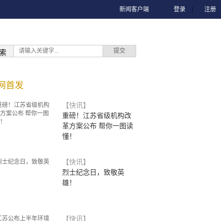
新闻客户端
登录
|
注册
索
网首发
【快讯】
重磅！江苏省级机构改
革方案公布 帮你一图读
懂！
【快讯】
烈士纪念日，致敬英
雄！
【快讯】