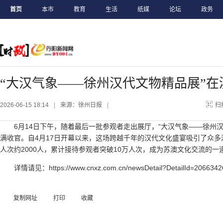
首页
本市
教育
生活
纸媒
论坛
政务
“大汉气象——徐州汉代文物精品展”在
2026-06-15 18:14
|
来源：徐州日报
|
扫
6月14日下午，随着最后一批参观者走出展厅，“大汉气象——徐州
满收官。自4月17日开幕以来，这场跨越千年的汉代文化盛宴吸引了众
人次约2000人，累计接待参观者突破10万人次，成为苏澳文化交流的一
详情请见：https://www.cnxz.com.cn/newsDetail?DetailId=206634
复制网址
打印
收藏